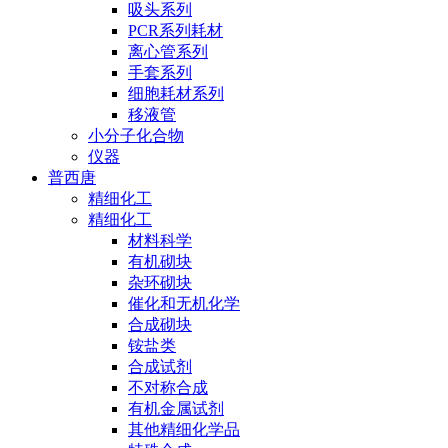
吸头系列
PCR系列耗材
离心管系列
手套系列
细胞耗材系列
移液管
小分子化合物
仪器
普西唐
精细化工
精细化工
材料科学
有机砌块
杂环砌块
催化和无机化学
合成砌块
铵盐类
合成试剂
不对称合成
有机金属试剂
其他精细化学品