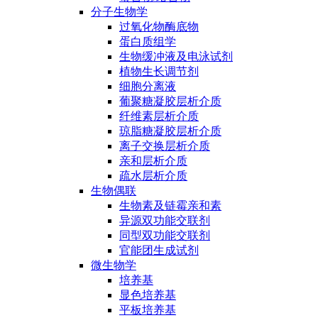
分子生物学
过氧化物酶底物
蛋白质组学
生物缓冲液及电泳试剂
植物生长调节剂
细胞分离液
葡聚糖凝胶层析介质
纤维素层析介质
琼脂糖凝胶层析介质
离子交换层析介质
亲和层析介质
疏水层析介质
生物偶联
生物素及链霉亲和素
异源双功能交联剂
同型双功能交联剂
官能团生成试剂
微生物学
培养基
显色培养基
平板培养基