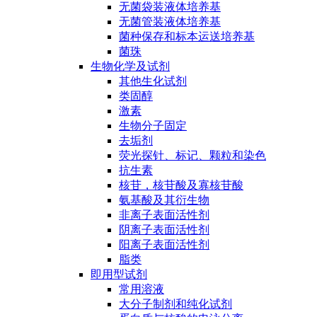
无菌袋装液体培养基
无菌管装液体培养基
菌种保存和标本运送培养基
菌珠
生物化学及试剂
其他生化试剂
类固醇
激素
生物分子固定
去垢剂
荧光探针、标记、颗粒和染色
抗生素
核苷，核苷酸及寡核苷酸
氨基酸及其衍生物
非离子表面活性剂
阴离子表面活性剂
阳离子表面活性剂
脂类
即用型试剂
常用溶液
大分子制剂和纯化试剂