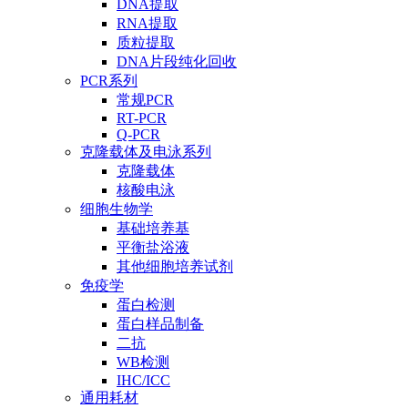
DNA提取
RNA提取
质粒提取
DNA片段纯化回收
PCR系列
常规PCR
RT-PCR
Q-PCR
克隆载体及电泳系列
克隆载体
核酸电泳
细胞生物学
基础培养基
平衡盐浴液
其他细胞培养试剂
免疫学
蛋白检测
蛋白样品制备
二抗
WB检测
IHC/ICC
通用耗材