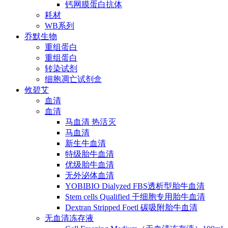
钙网膜蛋白抗体
耗材
WB系列
乔默生物
重组蛋白
重组蛋白
转染试剂
细胞凋亡试剂盒
攸碧艾
血清
血清
马血清 热活灭
马血清
新生牛血清
特级胎牛血清
优级胎牛血清
无外泌体血清
YOBIBIO Dialyzed FBS透析型胎牛血清
Stem cells Qualified 干细胞专用胎牛血清
Dextran Stripped Foetl 碳吸附胎牛血清
无血清冻存液