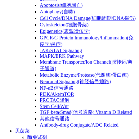
Apoptosis(细胞凋亡)
Autophagy(自噬)
Cell Cycle/DNA Damage(细胞周期/DNA损伤)
Cytoskeleton(细胞骨架)
Epigenetics(表观遗传学)
GPCR/G Protein Immunology/Inflammation(免
疫学/炎症)
JAK/STAT Signaling
MAPK/ERK Pathway
Membrane Transporter/Ion Channel(膜转运/离
子通道)
Metabolic Enzyme/Protease(代谢酶/蛋白酶)
Neuronal Signaling(神经信号通路)
NF-κB信号通路
PI3K/Akt/mTOR
PROTAC降解
Stem Cell/Wnt
TGF-beta/Smad(信号通路) Vitamin D Related
其他信号通路
Antibody-drug Conjugate/ADC Related
贝茵莱
酶免试剂