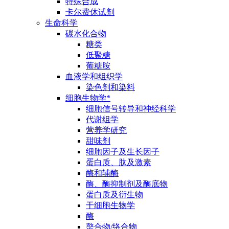
特殊合成
卡尔费休试剂
生命科学
碳水化合物
糖类
低聚糖
葡糖胺
血液学和组织学
染色剂和染料
细胞生物学*
细胞信号转导和神经科学
代谢组学
营养学研究
甜味剂
细胞因子及生长因子
蛋白质、肽及激素
酶和辅酶
酶、酶抑制剂及酶底物
蛋白质及衍生物
干细胞生物学
酶
螯合物/络合物