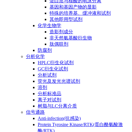
蛋白质与核酸的电泳分离
基因和基因产物的显影
特殊的培养基、缓冲液和试剂
其他即用型试剂
化学生物学
造影剂成分
非天然氨基酸衍生物
肽偶联剂
防腐剂
分析化学
HPLC衍生化试剂
GC衍生化试剂
分析试剂
荧光及发光光谱试剂
溶剂
分析标准品
离子对试剂
树脂与LC分离介质
信号通路
Anti-infection(抗感染)
Protein Tyrosine Kinase/RTK(蛋白酪氨酸激
酶/RTK)