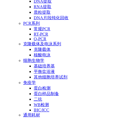
DNA提取
RNA提取
质粒提取
DNA片段纯化回收
PCR系列
常规PCR
RT-PCR
Q-PCR
克隆载体及电泳系列
克隆载体
核酸电泳
细胞生物学
基础培养基
平衡盐浴液
其他细胞培养试剂
免疫学
蛋白检测
蛋白样品制备
二抗
WB检测
IHC/ICC
通用耗材