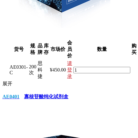
会
规
品
库
购
货号
市场价
员
数量
格
牌
存
买
价
思
请
200
AE0301-
科
¥450.00
登
C
次
捷
录
展开
AE0401
寡核苷酸纯化试剂盒