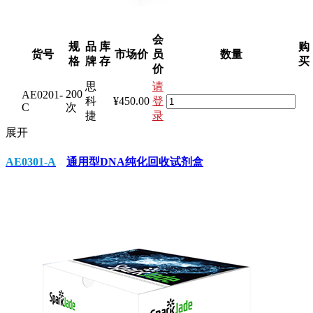
会
规
品
库
购
货号
市场价
员
数量
格
牌
存
买
价
思
请
200
AE0201-
科
¥450.00
登
C
次
捷
录
展开
AE0301-A
通用型DNA纯化回收试剂盒