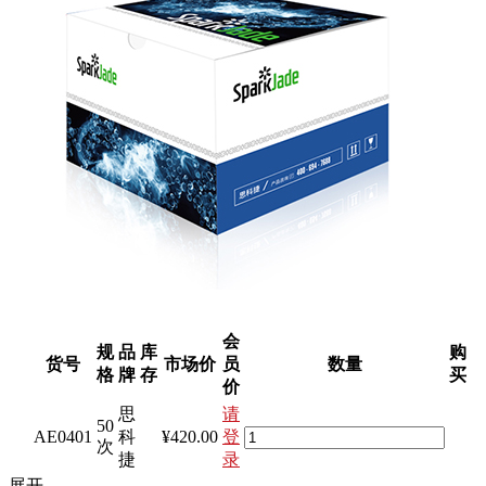
会
规
品
库
购
货号
市场价
员
数量
格
牌
存
买
价
思
请
50
AE0401
科
¥420.00
登
次
捷
录
展开