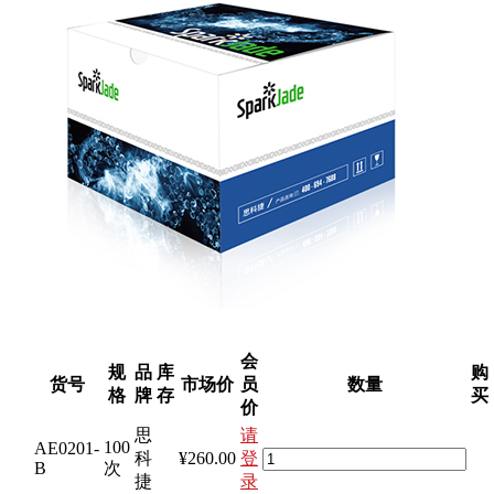
会
规
品
库
购
货号
市场价
员
数量
格
牌
存
买
价
思
请
100
AE0201-
科
¥260.00
登
B
次
捷
录