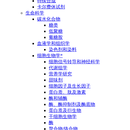
特殊合成
卡尔费休试剂
生命科学
碳水化合物
糖类
低聚糖
葡糖胺
血液学和组织学
染色剂和染料
细胞生物学*
细胞信号转导和神经科学
代谢组学
营养学研究
甜味剂
细胞因子及生长因子
蛋白质、肽及激素
酶和辅酶
酶、酶抑制剂及酶底物
蛋白质及衍生物
干细胞生物学
酶
螯合物/络合物