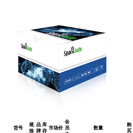
会
规
品
库
购
货号
市场价
员
数量
格
牌
存
买