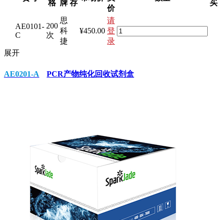
格
牌
存
买
价
思
请
200
AE0101-
科
¥450.00
登
C
次
捷
录
展开
AE0201-A
PCR产物纯化回收试剂盒