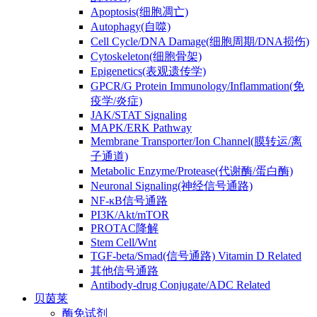
Apoptosis(细胞凋亡)
Autophagy(自噬)
Cell Cycle/DNA Damage(细胞周期/DNA损伤)
Cytoskeleton(细胞骨架)
Epigenetics(表观遗传学)
GPCR/G Protein Immunology/Inflammation(免
疫学/炎症)
JAK/STAT Signaling
MAPK/ERK Pathway
Membrane Transporter/Ion Channel(膜转运/离
子通道)
Metabolic Enzyme/Protease(代谢酶/蛋白酶)
Neuronal Signaling(神经信号通路)
NF-κB信号通路
PI3K/Akt/mTOR
PROTAC降解
Stem Cell/Wnt
TGF-beta/Smad(信号通路) Vitamin D Related
其他信号通路
Antibody-drug Conjugate/ADC Related
贝茵莱
酶免试剂