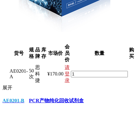
会
规
品
库
购
货号
市场价
员
数量
格
牌
存
买
价
思
请
50
AE0201-
科
¥170.00
登
A
次
捷
录
展开
AE0201-B
PCR产物纯化回收试剂盒