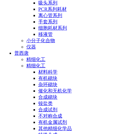
吸头系列
PCR系列耗材
离心管系列
手套系列
细胞耗材系列
移液管
小分子化合物
仪器
普西唐
精细化工
精细化工
材料科学
有机砌块
杂环砌块
催化和无机化学
合成砌块
铵盐类
合成试剂
不对称合成
有机金属试剂
其他精细化学品