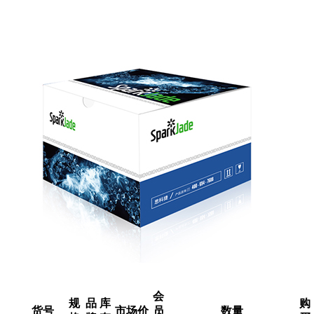
会
规
品
库
购
货号
市场价
员
数量