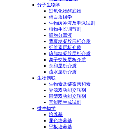
分子生物学
过氧化物酶底物
蛋白质组学
生物缓冲液及电泳试剂
植物生长调节剂
细胞分离液
葡聚糖凝胶层析介质
纤维素层析介质
琼脂糖凝胶层析介质
离子交换层析介质
亲和层析介质
疏水层析介质
生物偶联
生物素及链霉亲和素
异源双功能交联剂
同型双功能交联剂
官能团生成试剂
微生物学
培养基
显色培养基
平板培养基