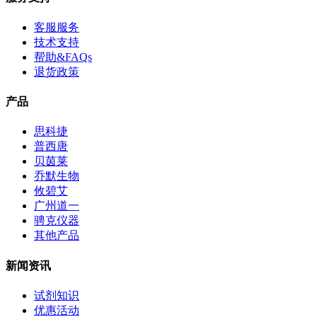
客服服务
技术支持
帮助&FAQs
退货政策
产品
思科捷
普西唐
贝茵莱
乔默生物
攸碧艾
广州道一
骋克仪器
其他产品
新闻资讯
试剂知识
优惠活动