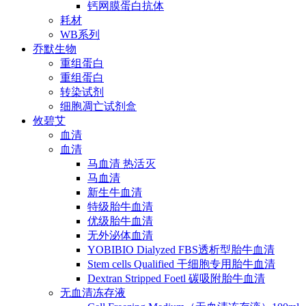
钙网膜蛋白抗体
耗材
WB系列
乔默生物
重组蛋白
重组蛋白
转染试剂
细胞凋亡试剂盒
攸碧艾
血清
血清
马血清 热活灭
马血清
新生牛血清
特级胎牛血清
优级胎牛血清
无外泌体血清
YOBIBIO Dialyzed FBS透析型胎牛血清
Stem cells Qualified 干细胞专用胎牛血清
Dextran Stripped Foetl 碳吸附胎牛血清
无血清冻存液