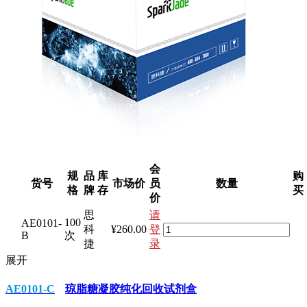
会
规
品
库
购
货号
市场价
员
数量
格
牌
存
买
价
思
请
100
AE0101-
科
¥260.00
登
B
次
捷
录
展开
AE0101-C
琼脂糖凝胶纯化回收试剂盒