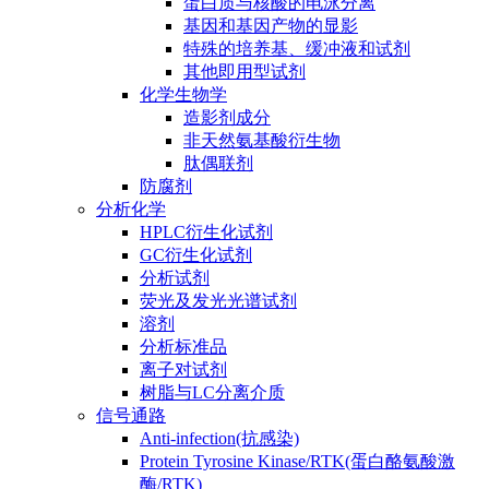
蛋白质与核酸的电泳分离
基因和基因产物的显影
特殊的培养基、缓冲液和试剂
其他即用型试剂
化学生物学
造影剂成分
非天然氨基酸衍生物
肽偶联剂
防腐剂
分析化学
HPLC衍生化试剂
GC衍生化试剂
分析试剂
荧光及发光光谱试剂
溶剂
分析标准品
离子对试剂
树脂与LC分离介质
信号通路
Anti-infection(抗感染)
Protein Tyrosine Kinase/RTK(蛋白酪氨酸激
酶/RTK)