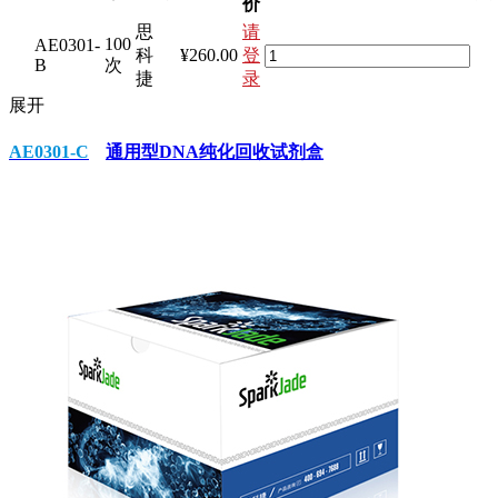
价
思
请
100
AE0301-
科
¥260.00
登
B
次
捷
录
展开
AE0301-C
通用型DNA纯化回收试剂盒