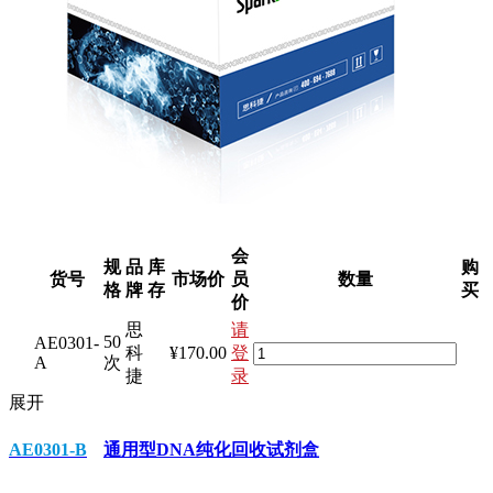
会
规
品
库
购
货号
市场价
员
数量
格
牌
存
买
价
思
请
50
AE0301-
科
¥170.00
登
A
次
捷
录
展开
AE0301-B
通用型DNA纯化回收试剂盒