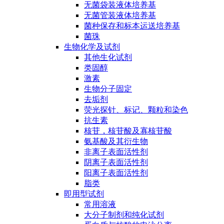
无菌袋装液体培养基
无菌管装液体培养基
菌种保存和标本运送培养基
菌珠
生物化学及试剂
其他生化试剂
类固醇
激素
生物分子固定
去垢剂
荧光探针、标记、颗粒和染色
抗生素
核苷，核苷酸及寡核苷酸
氨基酸及其衍生物
非离子表面活性剂
阴离子表面活性剂
阳离子表面活性剂
脂类
即用型试剂
常用溶液
大分子制剂和纯化试剂