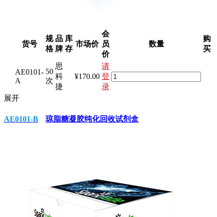
会
规
品
库
购
货号
市场价
员
数量
格
牌
存
买
价
思
请
50
AE0101-
科
¥170.00
登
A
次
捷
录
展开
AE0101-B
琼脂糖凝胶纯化回收试剂盒