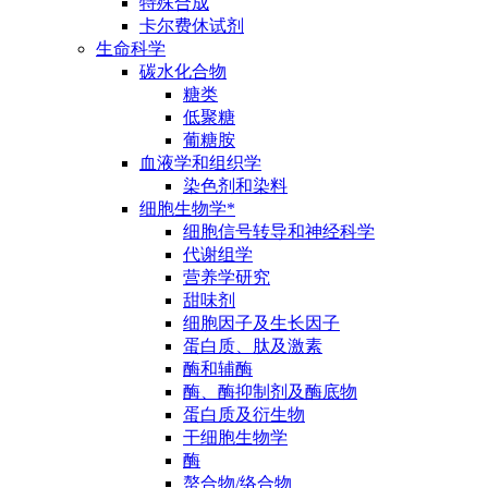
特殊合成
卡尔费休试剂
生命科学
碳水化合物
糖类
低聚糖
葡糖胺
血液学和组织学
染色剂和染料
细胞生物学*
细胞信号转导和神经科学
代谢组学
营养学研究
甜味剂
细胞因子及生长因子
蛋白质、肽及激素
酶和辅酶
酶、酶抑制剂及酶底物
蛋白质及衍生物
干细胞生物学
酶
螯合物/络合物