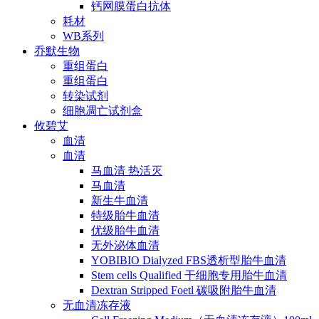
钙网膜蛋白抗体
耗材
WB系列
乔默生物
重组蛋白
重组蛋白
转染试剂
细胞凋亡试剂盒
攸碧艾
血清
血清
马血清 热活灭
马血清
新生牛血清
特级胎牛血清
优级胎牛血清
无外泌体血清
YOBIBIO Dialyzed FBS透析型胎牛血清
Stem cells Qualified 干细胞专用胎牛血清
Dextran Stripped Foetl 碳吸附胎牛血清
无血清冻存液