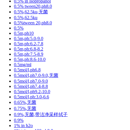
0.5% in isopropanol
0.5% tween20,ph8.0
0.5%,62.5ku,无菌
0.5%,62.5ku
0.5%tween 20,ph8.0
0.5%
0.5m,ph10
0.5m,ph:5.0-9.0
0.5m,ph:6.2-7.8
0.5m,ph:6.8-8.2
0.5m,ph:7.5-8.9
0.5m,ph:8.6-10.0
0.5mg/ml
0.5mol/l,ph6.8
0.5mol/l,ph7.0-9.0,无菌
0.5mol/l,ph7.0-9.0
0.5mol/l,ph7.4-8.8
0.5mol/l,ph9.2-10.0
0.5mol/l,ph:3.0-6.6
0.65%,无菌
0.75%,无菌
0.9%,无菌,带洁净采样拭子
0.9%
1% in h2o