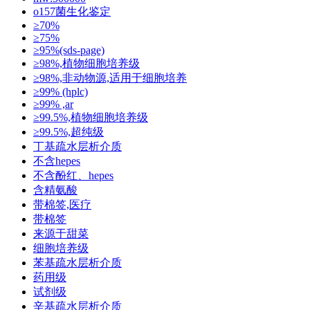
o157菌生化鉴定
≥70%
≥75%
≥95%(sds-page)
≥98%,植物细胞培养级
≥98%,非动物源,适用于细胞培养
≥99% (hplc)
≥99% ,ar
≥99.5%,植物细胞培养级
≥99.5%,超纯级
丁基疏水层析介质
不含hepes
不含酚红、hepes
含精氨酸
带棉签,医疗
带棉签
来源于甜菜
细胞培养级
苯基疏水层析介质
药用级
试剂级
辛基疏水层析介质