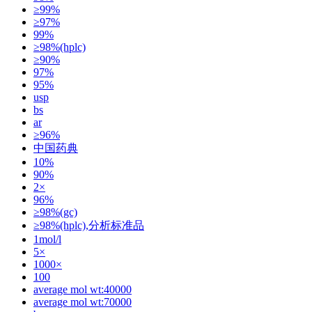
≥99%
≥97%
99%
≥98%(hplc)
≥90%
97%
95%
usp
bs
ar
≥96%
中国药典
10%
90%
2×
96%
≥98%(gc)
≥98%(hplc),分析标准品
1mol/l
5×
1000×
100
average mol wt:40000
average mol wt:70000