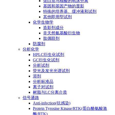
蛋白质与核酸的电泳分离
基因和基因产物的显影
特殊的培养基、缓冲液和试剂
其他即用型试剂
化学生物学
造影剂成分
非天然氨基酸衍生物
肽偶联剂
防腐剂
分析化学
HPLC衍生化试剂
GC衍生化试剂
分析试剂
荧光及发光光谱试剂
溶剂
分析标准品
离子对试剂
树脂与LC分离介质
信号通路
Anti-infection(抗感染)
Protein Tyrosine Kinase/RTK(蛋白酪氨酸激
酶/RTK)