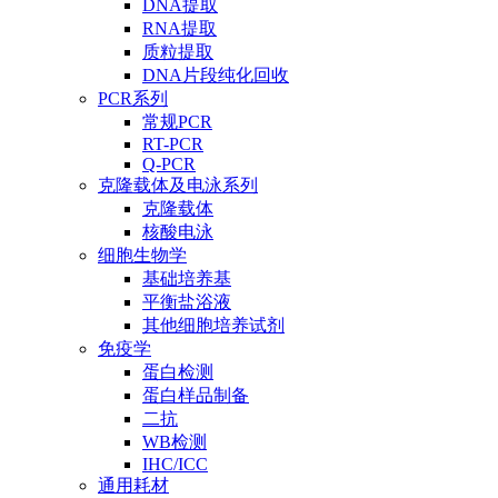
DNA提取
RNA提取
质粒提取
DNA片段纯化回收
PCR系列
常规PCR
RT-PCR
Q-PCR
克隆载体及电泳系列
克隆载体
核酸电泳
细胞生物学
基础培养基
平衡盐浴液
其他细胞培养试剂
免疫学
蛋白检测
蛋白样品制备
二抗
WB检测
IHC/ICC
通用耗材