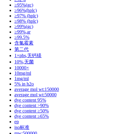
≥95%(gc)
≥96%(hplc)
≥97% (hplc)
≥98% (hplc)
≥99%(gc)
≥99%,ar
≥99.5%
含氯霉素
第二代
1×pbs,无钙镁
10%,无菌
10000×
10mg/ml
1mg/ml
5% in h2o
average mol wt:150000
average mol wt:50000
dye content 95%
dye content >90%
dye content ≥50%
dye content ≥65%
ep
iso标准
mw:500000