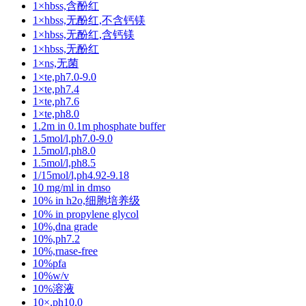
1×hbss,含酚红
1×hbss,无酚红,不含钙镁
1×hbss,无酚红,含钙镁
1×hbss,无酚红
1×ns,无菌
1×te,ph7.0-9.0
1×te,ph7.4
1×te,ph7.6
1×te,ph8.0
1.2m in 0.1m phosphate buffer
1.5mol/l,ph7.0-9.0
1.5mol/l,ph8.0
1.5mol/l,ph8.5
1/15mol/l,ph4.92-9.18
10 mg/ml in dmso
10% in h2o,细胞培养级
10% in propylene glycol
10%,dna grade
10%,ph7.2
10%,rnase-free
10%pfa
10%w/v
10%溶液
10×,ph10.0