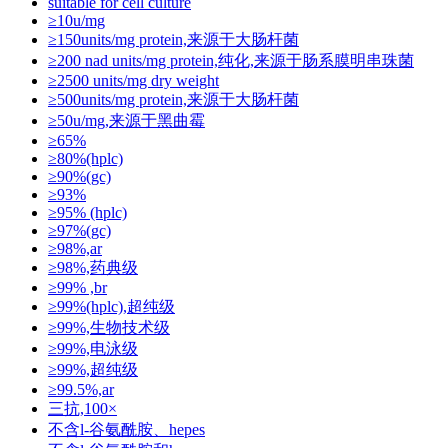
suitable for cell culture
≥10u/mg
≥150units/mg protein,来源于大肠杆菌
≥200 nad units/mg protein,纯化,来源于肠系膜明串珠菌
≥2500 units/mg dry weight
≥500units/mg protein,来源于大肠杆菌
≥50u/mg,来源于黑曲霉
≥65%
≥80%(hplc)
≥90%(gc)
≥93%
≥95% (hplc)
≥97%(gc)
≥98%,ar
≥98%,药典级
≥99% ,br
≥99%(hplc),超纯级
≥99%,生物技术级
≥99%,电泳级
≥99%,超纯级
≥99.5%,ar
三抗,100×
不含l-谷氨酰胺、hepes