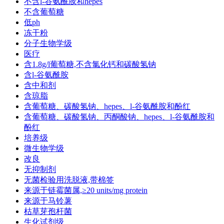
不含l-谷氨酰胺和hepes
不含葡萄糖
低ph
冻干粉
分子生物学级
医疗
含1.8g/l葡萄糖,不含氯化钙和碳酸氢钠
含l-谷氨酰胺
含中和剂
含琼脂
含葡萄糖、碳酸氢钠、hepes、l-谷氨酰胺和酚红
含葡萄糖、碳酸氢钠、丙酮酸钠、hepes、l-谷氨酰胺和
酚红
培养级
微生物学级
改良
无抑制剂
无菌检验用洗脱液,带棉签
来源于链霉菌属,≥20 units/mg protein
来源于马铃薯
枯草芽孢杆菌
生化试剂级