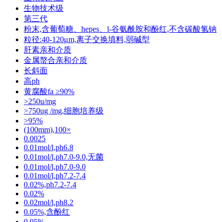
生物技术级
第三代
粉末,含葡萄糖、hepes、l-谷氨酰胺和酚红,不含碳酸氢钠
粒径:40-120μm,离子交换填料,弱碱型
肝素亲和介质
金属螯合亲和介质
长斜面
高ph
黄腐酸fa ≥90%
>250u/mg
>750ug /mg,细胞培养级
>95%
(100mm),100×
0.0025
0.01mol/l,ph6.8
0.01mol/l,ph7.0-9.0,无菌
0.01mol/l,ph7.0-9.0
0.01mol/l,ph7.2-7.4
0.02%,ph7.2-7.4
0.02%
0.02mol/l,ph8.2
0.05%,含酚红
0.05%