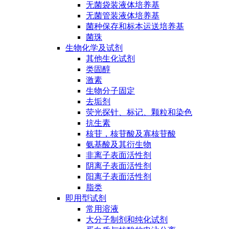
无菌袋装液体培养基
无菌管装液体培养基
菌种保存和标本运送培养基
菌珠
生物化学及试剂
其他生化试剂
类固醇
激素
生物分子固定
去垢剂
荧光探针、标记、颗粒和染色
抗生素
核苷，核苷酸及寡核苷酸
氨基酸及其衍生物
非离子表面活性剂
阴离子表面活性剂
阳离子表面活性剂
脂类
即用型试剂
常用溶液
大分子制剂和纯化试剂