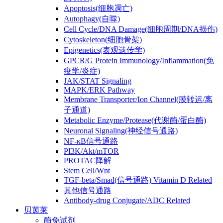
Apoptosis(细胞凋亡)
Autophagy(自噬)
Cell Cycle/DNA Damage(细胞周期/DNA损伤)
Cytoskeleton(细胞骨架)
Epigenetics(表观遗传学)
GPCR/G Protein Immunology/Inflammation(免
疫学/炎症)
JAK/STAT Signaling
MAPK/ERK Pathway
Membrane Transporter/Ion Channel(膜转运/离
子通道)
Metabolic Enzyme/Protease(代谢酶/蛋白酶)
Neuronal Signaling(神经信号通路)
NF-κB信号通路
PI3K/Akt/mTOR
PROTAC降解
Stem Cell/Wnt
TGF-beta/Smad(信号通路) Vitamin D Related
其他信号通路
Antibody-drug Conjugate/ADC Related
贝茵莱
酶免试剂