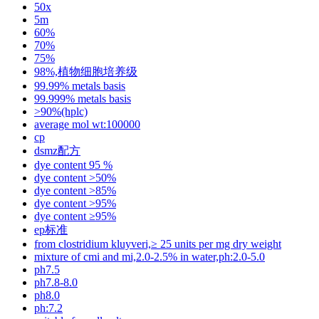
50x
5m
60%
70%
75%
98%,植物细胞培养级
99.99% metals basis
99.999% metals basis
>90%(hplc)
average mol wt:100000
cp
dsmz配方
dye content 95 %
dye content >50%
dye content >85%
dye content >95%
dye content ≥95%
ep标准
from clostridium kluyveri,≥ 25 units per mg dry weight
mixture of cmi and mi,2.0-2.5% in water,ph:2.0-5.0
ph7.5
ph7.8-8.0
ph8.0
ph:7.2