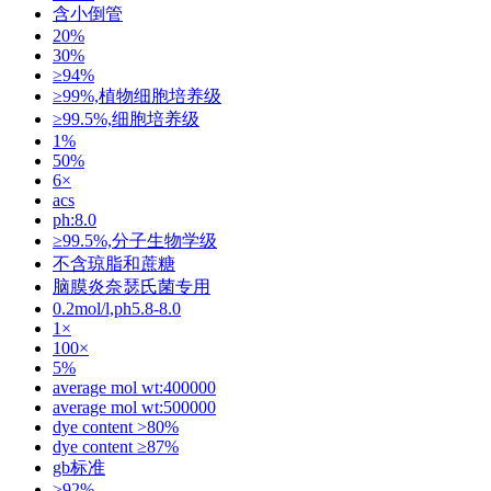
含小倒管
20%
30%
≥94%
≥99%,植物细胞培养级
≥99.5%,细胞培养级
1%
50%
6×
acs
ph:8.0
≥99.5%,分子生物学级
不含琼脂和蔗糖
脑膜炎奈瑟氏菌专用
0.2mol/l,ph5.8-8.0
1×
100×
5%
average mol wt:400000
average mol wt:500000
dye content >80%
dye content ≥87%
gb标准
≥92%