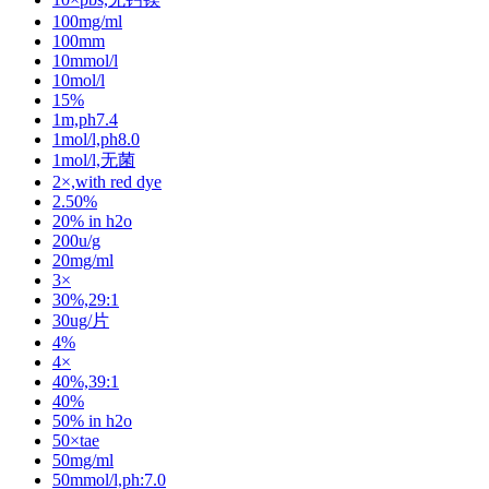
100mg/ml
100mm
10mmol/l
10mol/l
15%
1m,ph7.4
1mol/l,ph8.0
1mol/l,无菌
2×,with red dye
2.50%
20% in h2o
200u/g
20mg/ml
3×
30%,29:1
30ug/片
4%
4×
40%,39:1
40%
50% in h2o
50×tae
50mg/ml
50mmol/l,ph:7.0