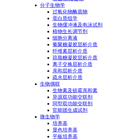
分子生物学
过氧化物酶底物
蛋白质组学
生物缓冲液及电泳试剂
植物生长调节剂
细胞分离液
葡聚糖凝胶层析介质
纤维素层析介质
琼脂糖凝胶层析介质
离子交换层析介质
亲和层析介质
疏水层析介质
生物偶联
生物素及链霉亲和素
异源双功能交联剂
同型双功能交联剂
官能团生成试剂
微生物学
培养基
显色培养基
平板培养基