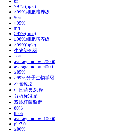
br
≥97%(hplc)
≥99%,细胞培养级
50×
>95%
ind
≥95%(hplc)
≥98%,细胞培养级
≥99%(hplc)
生物染色级
10×
average mol wt:20000
average mol wt:4000
≥85%
≥99%,分子生物学级
不含琼脂
中国药典,颗粒
分析标准品
双岐杆菌鉴定
80%
85%
average mol wt:10000
ph:7.0
≥80%