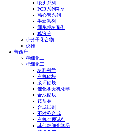
吸头系列
PCR系列耗材
离心管系列
手套系列
细胞耗材系列
移液管
小分子化合物
仪器
普西唐
精细化工
精细化工
材料科学
有机砌块
杂环砌块
催化和无机化学
合成砌块
铵盐类
合成试剂
不对称合成
有机金属试剂
其他精细化学品