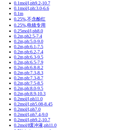
0.1mol/l,ph9.2-10.7
0.1mol/l,ph:3.0-6.6
0.1m
0.25%,不含酚红
0.25%,电镜专用
0.25mol/l,ph8.0
0.2m,ph2.5-7.4
0.2m,ph:5.0-9.0
0.2m,ph:6.1-7.5
0.2m,ph:6.2-7.4
0.2m,ph:6.3-9.5
0.2m,ph:6.5-7.9
0.2m,ph:6.8-8.2
0.2m,ph:7.3-8.3
0.2m,ph:7.3-8.7
0.2m,ph:7.5-8.5
0.2m,ph:8.0-9.5
0.2m,ph:8.9-10.3
0.2mol/l,ph11.0
0.2mol/l,ph5.08-8.45
0.2mol/l,ph7.0
0.2mol/l,ph7.4-9.0
0.2mol/l,ph9.2-10.7
0.2mol/l缓冲液,ph11.0