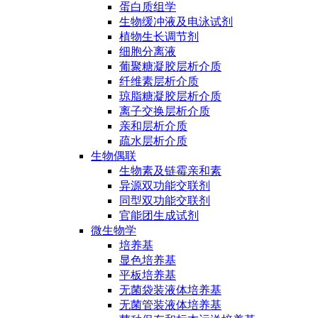
蛋白质组学
生物缓冲液及电泳试剂
植物生长调节剂
细胞分离液
葡聚糖凝胶层析介质
纤维素层析介质
琼脂糖凝胶层析介质
离子交换层析介质
亲和层析介质
疏水层析介质
生物偶联
生物素及链霉亲和素
异源双功能交联剂
同型双功能交联剂
官能团生成试剂
微生物学
培养基
显色培养基
平板培养基
无菌袋装液体培养基
无菌管装液体培养基