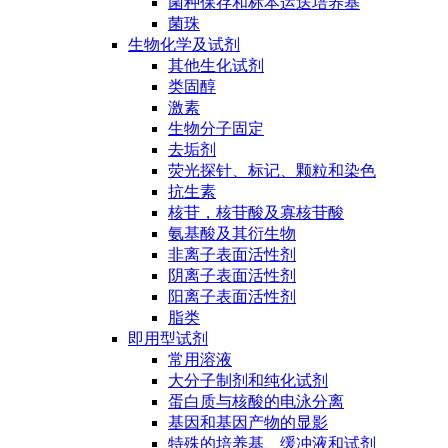
菌种保存和标本运送培养基
菌珠
生物化学及试剂
其他生化试剂
类固醇
激素
生物分子固定
去垢剂
荧光探针、标记、颗粒和染色
抗生素
核苷，核苷酸及寡核苷酸
氨基酸及其衍生物
非离子表面活性剂
阴离子表面活性剂
阳离子表面活性剂
脂类
即用型试剂
常用溶液
大分子制剂和纯化试剂
蛋白质与核酸的电泳分离
基因和基因产物的显影
特殊的培养基、缓冲液和试剂