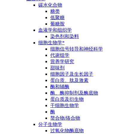
碳水化合物
糖类
低聚糖
葡糖胺
血液学和组织学
染色剂和染料
细胞生物学*
细胞信号转导和神经科学
代谢组学
营养学研究
甜味剂
细胞因子及生长因子
蛋白质、肽及激素
酶和辅酶
酶、酶抑制剂及酶底物
蛋白质及衍生物
干细胞生物学
酶
螯合物/络合物
分子生物学
过氧化物酶底物