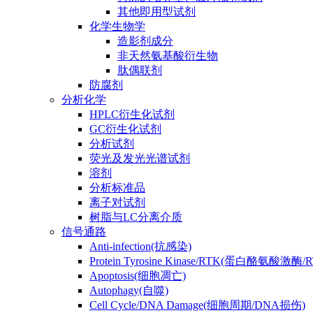
其他即用型试剂
化学生物学
造影剂成分
非天然氨基酸衍生物
肽偶联剂
防腐剂
分析化学
HPLC衍生化试剂
GC衍生化试剂
分析试剂
荧光及发光光谱试剂
溶剂
分析标准品
离子对试剂
树脂与LC分离介质
信号通路
Anti-infection(抗感染)
Protein Tyrosine Kinase/RTK(蛋白酪氨酸激酶/
Apoptosis(细胞凋亡)
Autophagy(自噬)
Cell Cycle/DNA Damage(细胞周期/DNA损伤)