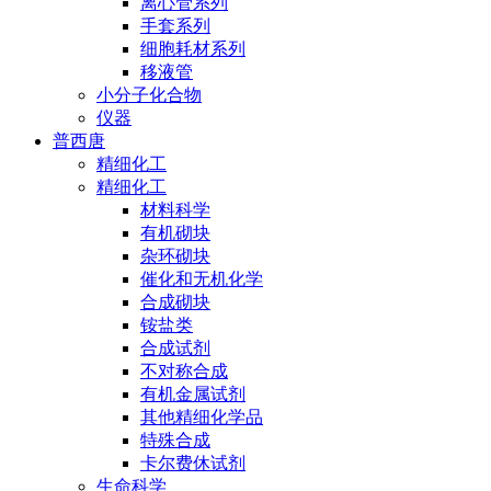
离心管系列
手套系列
细胞耗材系列
移液管
小分子化合物
仪器
普西唐
精细化工
精细化工
材料科学
有机砌块
杂环砌块
催化和无机化学
合成砌块
铵盐类
合成试剂
不对称合成
有机金属试剂
其他精细化学品
特殊合成
卡尔费休试剂
生命科学