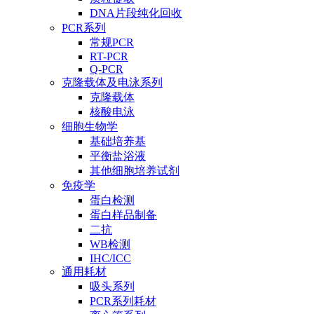
DNA片段纯化回收
PCR系列
常规PCR
RT-PCR
Q-PCR
克隆载体及电泳系列
克隆载体
核酸电泳
细胞生物学
基础培养基
平衡盐浴液
其他细胞培养试剂
免疫学
蛋白检测
蛋白样品制备
二抗
WB检测
IHC/ICC
通用耗材
吸头系列
PCR系列耗材