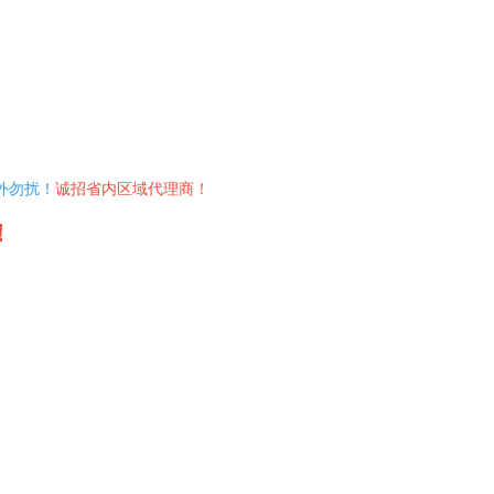
外勿扰！
诚招省内区域代理商！
！