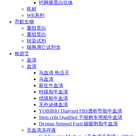
钙网膜蛋白抗体
耗材
WB系列
乔默生物
重组蛋白
重组蛋白
转染试剂
细胞凋亡试剂盒
攸碧艾
血清
血清
马血清 热活灭
马血清
新生牛血清
特级胎牛血清
优级胎牛血清
无外泌体血清
YOBIBIO Dialyzed FBS透析型胎牛血清
Stem cells Qualified 干细胞专用胎牛血清
Dextran Stripped Foetl 碳吸附胎牛血清
无血清冻存液