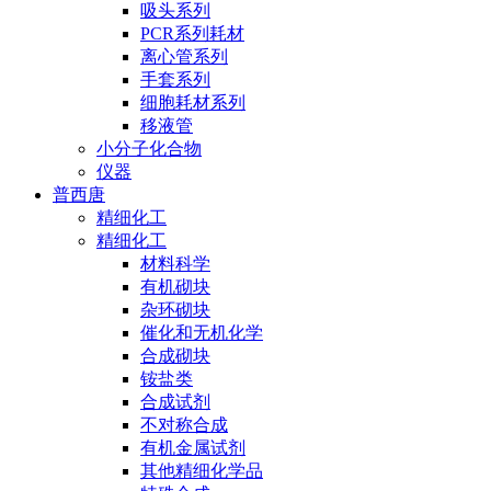
吸头系列
PCR系列耗材
离心管系列
手套系列
细胞耗材系列
移液管
小分子化合物
仪器
普西唐
精细化工
精细化工
材料科学
有机砌块
杂环砌块
催化和无机化学
合成砌块
铵盐类
合成试剂
不对称合成
有机金属试剂
其他精细化学品