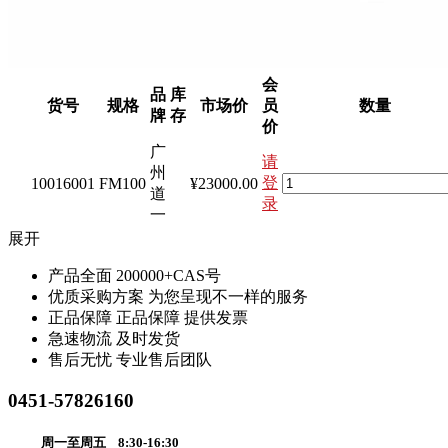
会
品
库
货号
规格
市场价
员
数量
牌
存
价
广
请
州
登
10016001
FM100
¥23000.00
道
录
一
展开
产品全面
200000+CAS号
优质采购方案
为您呈现不一样的服务
正品保障
正品保障 提供发票
急速物流
及时发货
售后无忧
专业售后团队
0451-57826160
周一至周五 8:30-16:30