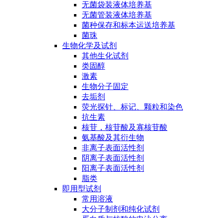
无菌袋装液体培养基
无菌管装液体培养基
菌种保存和标本运送培养基
菌珠
生物化学及试剂
其他生化试剂
类固醇
激素
生物分子固定
去垢剂
荧光探针、标记、颗粒和染色
抗生素
核苷，核苷酸及寡核苷酸
氨基酸及其衍生物
非离子表面活性剂
阴离子表面活性剂
阳离子表面活性剂
脂类
即用型试剂
常用溶液
大分子制剂和纯化试剂