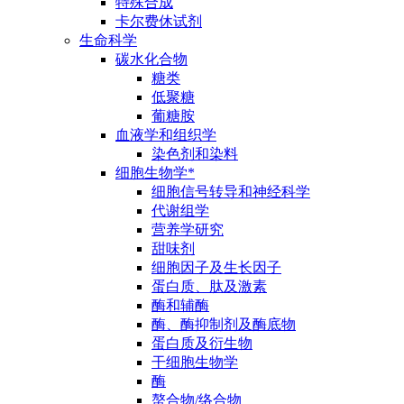
特殊合成
卡尔费休试剂
生命科学
碳水化合物
糖类
低聚糖
葡糖胺
血液学和组织学
染色剂和染料
细胞生物学*
细胞信号转导和神经科学
代谢组学
营养学研究
甜味剂
细胞因子及生长因子
蛋白质、肽及激素
酶和辅酶
酶、酶抑制剂及酶底物
蛋白质及衍生物
干细胞生物学
酶
螯合物/络合物