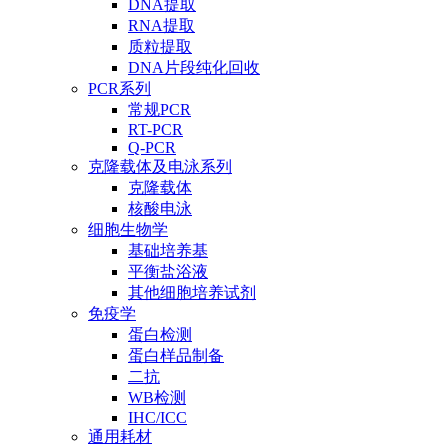
DNA提取
RNA提取
质粒提取
DNA片段纯化回收
PCR系列
常规PCR
RT-PCR
Q-PCR
克隆载体及电泳系列
克隆载体
核酸电泳
细胞生物学
基础培养基
平衡盐浴液
其他细胞培养试剂
免疫学
蛋白检测
蛋白样品制备
二抗
WB检测
IHC/ICC
通用耗材