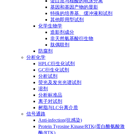
蛋白质与核酸的电泳分离
基因和基因产物的显影
特殊的培养基、缓冲液和试剂
其他即用型试剂
化学生物学
造影剂成分
非天然氨基酸衍生物
肽偶联剂
防腐剂
分析化学
HPLC衍生化试剂
GC衍生化试剂
分析试剂
荧光及发光光谱试剂
溶剂
分析标准品
离子对试剂
树脂与LC分离介质
信号通路
Anti-infection(抗感染)
Protein Tyrosine Kinase/RTK(蛋白酪氨酸激
酶/RTK)