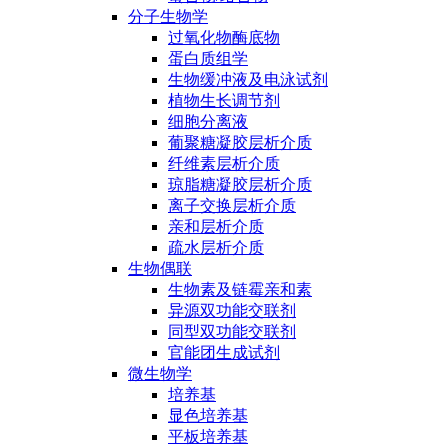
分子生物学
过氧化物酶底物
蛋白质组学
生物缓冲液及电泳试剂
植物生长调节剂
细胞分离液
葡聚糖凝胶层析介质
纤维素层析介质
琼脂糖凝胶层析介质
离子交换层析介质
亲和层析介质
疏水层析介质
生物偶联
生物素及链霉亲和素
异源双功能交联剂
同型双功能交联剂
官能团生成试剂
微生物学
培养基
显色培养基
平板培养基