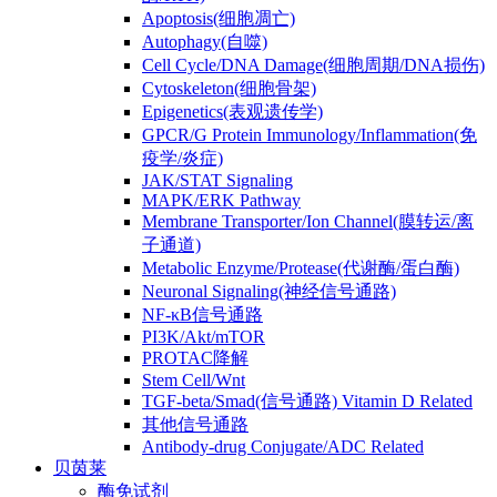
Apoptosis(细胞凋亡)
Autophagy(自噬)
Cell Cycle/DNA Damage(细胞周期/DNA损伤)
Cytoskeleton(细胞骨架)
Epigenetics(表观遗传学)
GPCR/G Protein Immunology/Inflammation(免
疫学/炎症)
JAK/STAT Signaling
MAPK/ERK Pathway
Membrane Transporter/Ion Channel(膜转运/离
子通道)
Metabolic Enzyme/Protease(代谢酶/蛋白酶)
Neuronal Signaling(神经信号通路)
NF-κB信号通路
PI3K/Akt/mTOR
PROTAC降解
Stem Cell/Wnt
TGF-beta/Smad(信号通路) Vitamin D Related
其他信号通路
Antibody-drug Conjugate/ADC Related
贝茵莱
酶免试剂