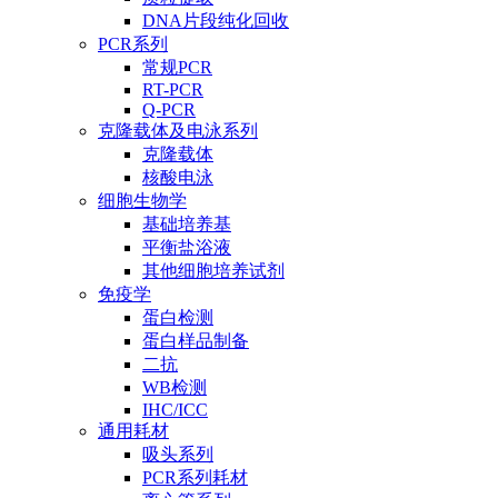
DNA片段纯化回收
PCR系列
常规PCR
RT-PCR
Q-PCR
克隆载体及电泳系列
克隆载体
核酸电泳
细胞生物学
基础培养基
平衡盐浴液
其他细胞培养试剂
免疫学
蛋白检测
蛋白样品制备
二抗
WB检测
IHC/ICC
通用耗材
吸头系列
PCR系列耗材