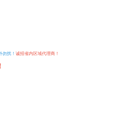
外勿扰！
诚招省内区域代理商！
！