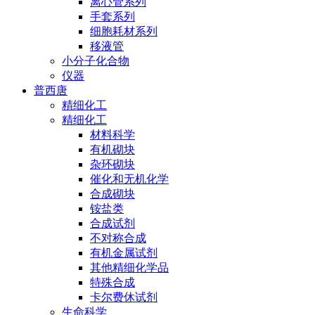
离心管系列
手套系列
细胞耗材系列
移液管
小分子化合物
仪器
普西唐
精细化工
精细化工
材料科学
有机砌块
杂环砌块
催化和无机化学
合成砌块
铵盐类
合成试剂
不对称合成
有机金属试剂
其他精细化学品
特殊合成
卡尔费休试剂
生命科学