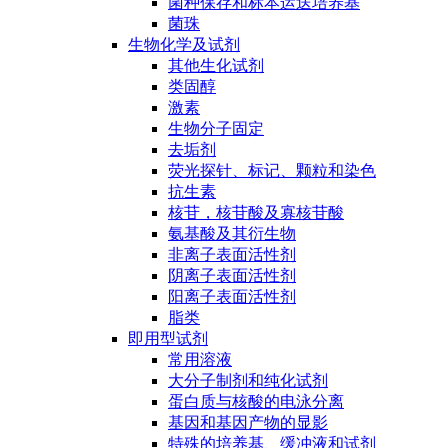
菌种保存和标本运送培养基
菌珠
生物化学及试剂
其他生化试剂
类固醇
激素
生物分子固定
去垢剂
荧光探针、标记、颗粒和染色
抗生素
核苷，核苷酸及寡核苷酸
氨基酸及其衍生物
非离子表面活性剂
阴离子表面活性剂
阳离子表面活性剂
脂类
即用型试剂
常用溶液
大分子制剂和纯化试剂
蛋白质与核酸的电泳分离
基因和基因产物的显影
特殊的培养基、缓冲液和试剂