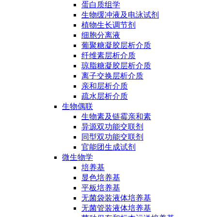
蛋白质组学
生物缓冲液及电泳试剂
植物生长调节剂
细胞分离液
葡聚糖凝胶层析介质
纤维素层析介质
琼脂糖凝胶层析介质
离子交换层析介质
亲和层析介质
疏水层析介质
生物偶联
生物素及链霉亲和素
异源双功能交联剂
同型双功能交联剂
官能团生成试剂
微生物学
培养基
显色培养基
平板培养基
无菌袋装液体培养基
无菌管装液体培养基