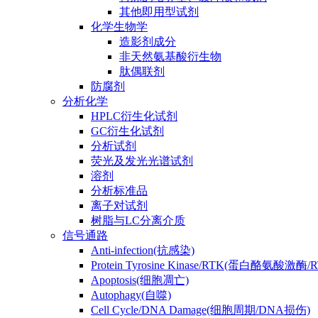
其他即用型试剂
化学生物学
造影剂成分
非天然氨基酸衍生物
肽偶联剂
防腐剂
分析化学
HPLC衍生化试剂
GC衍生化试剂
分析试剂
荧光及发光光谱试剂
溶剂
分析标准品
离子对试剂
树脂与LC分离介质
信号通路
Anti-infection(抗感染)
Protein Tyrosine Kinase/RTK(蛋白酪氨酸激酶/
Apoptosis(细胞凋亡)
Autophagy(自噬)
Cell Cycle/DNA Damage(细胞周期/DNA损伤)