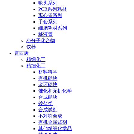
吸头系列
PCR系列耗材
离心管系列
手套系列
细胞耗材系列
移液管
小分子化合物
仪器
普西唐
精细化工
精细化工
材料科学
有机砌块
杂环砌块
催化和无机化学
合成砌块
铵盐类
合成试剂
不对称合成
有机金属试剂
其他精细化学品