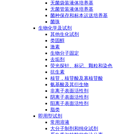
无菌袋装液体培养基
无菌管装液体培养基
菌种保存和标本运送培养基
菌珠
生物化学及试剂
其他生化试剂
类固醇
激素
生物分子固定
去垢剂
荧光探针、标记、颗粒和染色
抗生素
核苷，核苷酸及寡核苷酸
氨基酸及其衍生物
非离子表面活性剂
阴离子表面活性剂
阳离子表面活性剂
脂类
即用型试剂
常用溶液
大分子制剂和纯化试剂