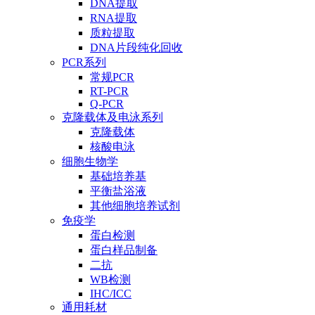
DNA提取
RNA提取
质粒提取
DNA片段纯化回收
PCR系列
常规PCR
RT-PCR
Q-PCR
克隆载体及电泳系列
克隆载体
核酸电泳
细胞生物学
基础培养基
平衡盐浴液
其他细胞培养试剂
免疫学
蛋白检测
蛋白样品制备
二抗
WB检测
IHC/ICC
通用耗材