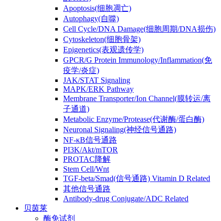
Apoptosis(细胞凋亡)
Autophagy(自噬)
Cell Cycle/DNA Damage(细胞周期/DNA损伤)
Cytoskeleton(细胞骨架)
Epigenetics(表观遗传学)
GPCR/G Protein Immunology/Inflammation(免
疫学/炎症)
JAK/STAT Signaling
MAPK/ERK Pathway
Membrane Transporter/Ion Channel(膜转运/离
子通道)
Metabolic Enzyme/Protease(代谢酶/蛋白酶)
Neuronal Signaling(神经信号通路)
NF-κB信号通路
PI3K/Akt/mTOR
PROTAC降解
Stem Cell/Wnt
TGF-beta/Smad(信号通路) Vitamin D Related
其他信号通路
Antibody-drug Conjugate/ADC Related
贝茵莱
酶免试剂