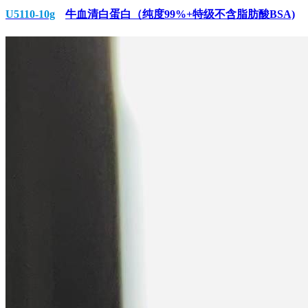
U5110-10g
牛血清白蛋白（纯度99%+特级不含脂肪酸BSA)