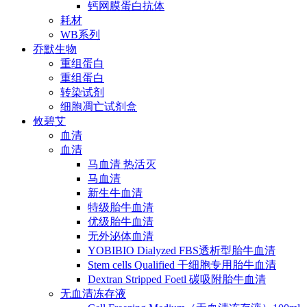
钙网膜蛋白抗体
耗材
WB系列
乔默生物
重组蛋白
重组蛋白
转染试剂
细胞凋亡试剂盒
攸碧艾
血清
血清
马血清 热活灭
马血清
新生牛血清
特级胎牛血清
优级胎牛血清
无外泌体血清
YOBIBIO Dialyzed FBS透析型胎牛血清
Stem cells Qualified 干细胞专用胎牛血清
Dextran Stripped Foetl 碳吸附胎牛血清
无血清冻存液