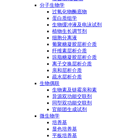
分子生物学
过氧化物酶底物
蛋白质组学
生物缓冲液及电泳试剂
植物生长调节剂
细胞分离液
葡聚糖凝胶层析介质
纤维素层析介质
琼脂糖凝胶层析介质
离子交换层析介质
亲和层析介质
疏水层析介质
生物偶联
生物素及链霉亲和素
异源双功能交联剂
同型双功能交联剂
官能团生成试剂
微生物学
培养基
显色培养基
平板培养基