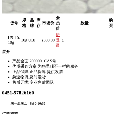
会
规
品
库
购
货号
市场价
员
数量
格
牌
存
买
价
请
U5110-
10g
UBI
¥300.00
登
10g
录
展开
产品全面
200000+CAS号
优质采购方案
为您呈现不一样的服务
正品保障
正品保障 提供发票
急速物流
及时发货
售后无忧
专业售后团队
0451-57826160
周一至周五 8:30-16:30
订购指南