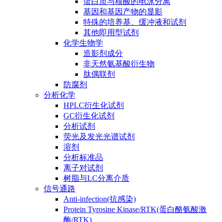
蛋白质与核酸的电泳分离
基因和基因产物的显影
特殊的培养基、缓冲液和试剂
其他即用型试剂
化学生物学
造影剂成分
非天然氨基酸衍生物
肽偶联剂
防腐剂
分析化学
HPLC衍生化试剂
GC衍生化试剂
分析试剂
荧光及发光光谱试剂
溶剂
分析标准品
离子对试剂
树脂与LC分离介质
信号通路
Anti-infection(抗感染)
Protein Tyrosine Kinase/RTK(蛋白酪氨酸激
酶/RTK)