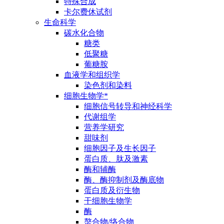
特殊合成
卡尔费休试剂
生命科学
碳水化合物
糖类
低聚糖
葡糖胺
血液学和组织学
染色剂和染料
细胞生物学*
细胞信号转导和神经科学
代谢组学
营养学研究
甜味剂
细胞因子及生长因子
蛋白质、肽及激素
酶和辅酶
酶、酶抑制剂及酶底物
蛋白质及衍生物
干细胞生物学
酶
螯合物/络合物