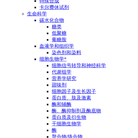
特殊合成
卡尔费休试剂
生命科学
碳水化合物
糖类
低聚糖
葡糖胺
血液学和组织学
染色剂和染料
细胞生物学*
细胞信号转导和神经科学
代谢组学
营养学研究
甜味剂
细胞因子及生长因子
蛋白质、肽及激素
酶和辅酶
酶、酶抑制剂及酶底物
蛋白质及衍生物
干细胞生物学
酶
螯合物/络合物