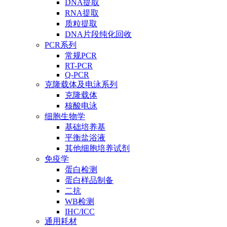
DNA提取
RNA提取
质粒提取
DNA片段纯化回收
PCR系列
常规PCR
RT-PCR
Q-PCR
克隆载体及电泳系列
克隆载体
核酸电泳
细胞生物学
基础培养基
平衡盐浴液
其他细胞培养试剂
免疫学
蛋白检测
蛋白样品制备
二抗
WB检测
IHC/ICC
通用耗材