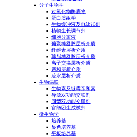
分子生物学
过氧化物酶底物
蛋白质组学
生物缓冲液及电泳试剂
植物生长调节剂
细胞分离液
葡聚糖凝胶层析介质
纤维素层析介质
琼脂糖凝胶层析介质
离子交换层析介质
亲和层析介质
疏水层析介质
生物偶联
生物素及链霉亲和素
异源双功能交联剂
同型双功能交联剂
官能团生成试剂
微生物学
培养基
显色培养基
平板培养基