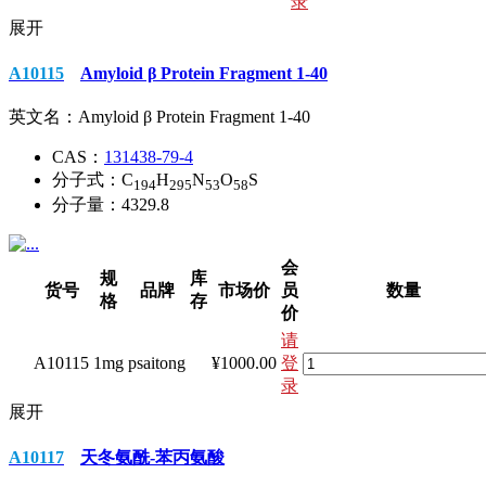
录
展开
A10115
Amyloid β Protein Fragment 1-40
英文名：
Amyloid β Protein Fragment 1-40
CAS：
131438-79-4
分子式：
C
H
N
O
S
194
295
53
58
分子量：
4329.8
会
规
库
货号
品牌
市场价
员
数量
格
存
价
请
A10115
1mg
psaitong
¥1000.00
登
录
展开
A10117
天冬氨酰-苯丙氨酸