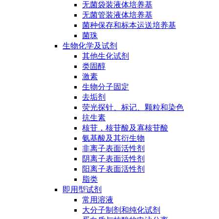
无菌袋装液体培养基
无菌管装液体培养基
菌种保存和标本运送培养基
菌珠
生物化学及试剂
其他生化试剂
类固醇
激素
生物分子固定
去垢剂
荧光探针、标记、颗粒和染色
抗生素
核苷，核苷酸及寡核苷酸
氨基酸及其衍生物
非离子表面活性剂
阴离子表面活性剂
阳离子表面活性剂
脂类
即用型试剂
常用溶液
大分子制剂和纯化试剂