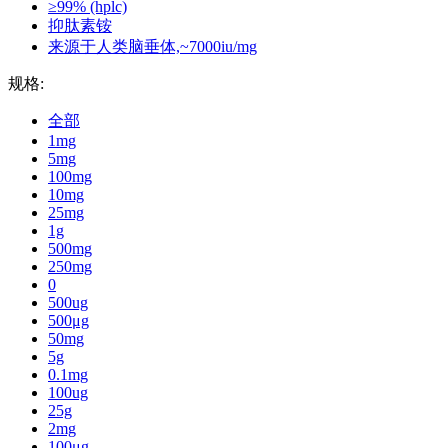
≥99% (hplc)
抑肽素铵
来源于人类脑垂体,~7000iu/mg
规格:
全部
1mg
5mg
100mg
10mg
25mg
1g
500mg
250mg
0
500ug
500μg
50mg
5g
0.1mg
100ug
25g
2mg
100μg