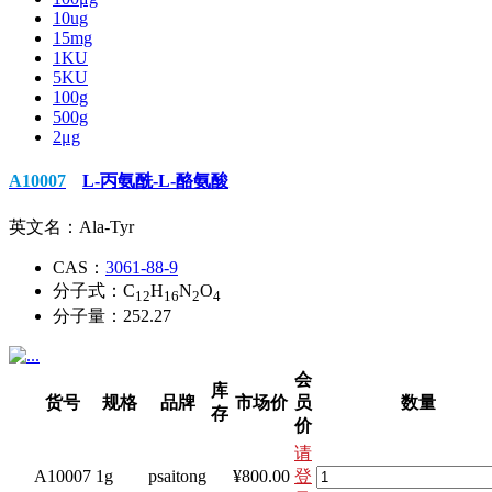
10ug
15mg
1KU
5KU
100g
500g
2μg
A10007
L-丙氨酰-L-酪氨酸
英文名：
Ala-Tyr
CAS：
3061-88-9
分子式：
C
H
N
O
12
16
2
4
分子量：
252.27
会
库
货号
规格
品牌
市场价
员
数量
存
价
请
A10007
1g
psaitong
¥800.00
登