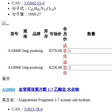
CAS：
131602-53-4
分子式：
C
H
N
O
S
45
81
13
14
分子量：
1060.27
会
规
库
货号
品牌
市场价
员
数量
格
存
价
请
A10068
5mg
psaitong
¥570.00
登
录
请
A10068
1mg
psaitong
¥256.00
登
录
展开
A10084
血管紧张素片断 1-7 乙酸盐 水合物
英文名：
Angiotensin Fragment 1-7 acetate salt hydrate
CAS：
51833-78-4