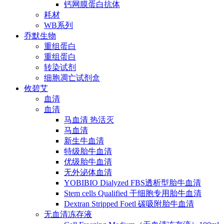
钙网膜蛋白抗体
耗材
WB系列
乔默生物
重组蛋白
重组蛋白
转染试剂
细胞凋亡试剂盒
攸碧艾
血清
血清
马血清 热活灭
马血清
新生牛血清
特级胎牛血清
优级胎牛血清
无外泌体血清
YOBIBIO Dialyzed FBS透析型胎牛血清
Stem cells Qualified 干细胞专用胎牛血清
Dextran Stripped Foetl 碳吸附胎牛血清
无血清冻存液