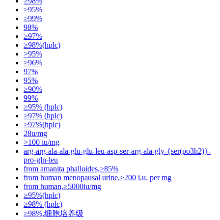
≥98%
≥95%
≥99%
98%
≥97%
≥98%(hplc)
>95%
≥96%
97%
95%
≥90%
99%
≥95% (hplc)
≥97% (hplc)
≥97%(hplc)
28u/mg
>100 iu/mg
arg-arg-ala-ala-glu-glu-leu-asp-ser-arg-ala-gly-{ser(po3h2)}-
pro-gln-leu
from amanita phalloides,≥85%
from human menopausal urine,>200 i.u. per mg
from human,≥5000iu/mg
≥95%(hplc)
≥98% (hplc)
≥98%,细胞培养级