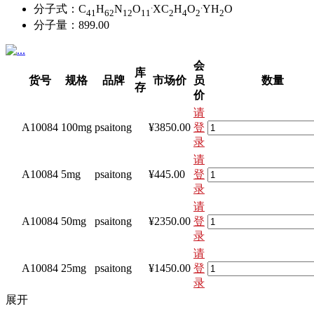
.
.
分子式：
C
H
N
O
XC
H
O
YH
O
41
62
12
11
2
4
2
2
分子量：
899.00
会
库
货号
规格
品牌
市场价
员
数量
存
价
请
A10084
100mg
psaitong
¥3850.00
登
录
请
A10084
5mg
psaitong
¥445.00
登
录
请
A10084
50mg
psaitong
¥2350.00
登
录
请
A10084
25mg
psaitong
¥1450.00
登
录
展开