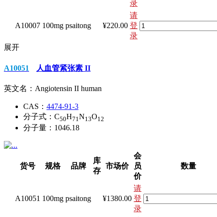
录
请
A10007
100mg
psaitong
¥220.00
登
录
展开
A10051
人血管紧张素 II
英文名：
Angiotensin II human
CAS：
4474-91-3
分子式：
C
H
N
O
50
71
13
12
分子量：
1046.18
会
库
货号
规格
品牌
市场价
员
数量
存
价
请
A10051
100mg
psaitong
¥1380.00
登
录