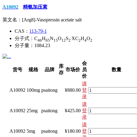
A10092
精氨加压素
英文名：
[Arg8]-Vasopressin acetate salt
CAS：
113-79-1
.
分子式：
C
H
N
O
S
XC
H
O
46
65
15
12
2
2
4
2
分子量：
1084.23
会
库
货号
规格
品牌
市场价
员
数量
存
价
请
A10092
100mg
psaitong
¥880.00
登
录
请
A10092
25mg
psaitong
¥425.00
登
录
请
A10092
5mg
psaitong
¥180.00
登