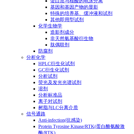
蛋白质与核酸的电泳分离
基因和基因产物的显影
特殊的培养基、缓冲液和试剂
其他即用型试剂
化学生物学
造影剂成分
非天然氨基酸衍生物
肽偶联剂
防腐剂
分析化学
HPLC衍生化试剂
GC衍生化试剂
分析试剂
荧光及发光光谱试剂
溶剂
分析标准品
离子对试剂
树脂与LC分离介质
信号通路
Anti-infection(抗感染)
Protein Tyrosine Kinase/RTK(蛋白酪氨酸激
酶/RTK)