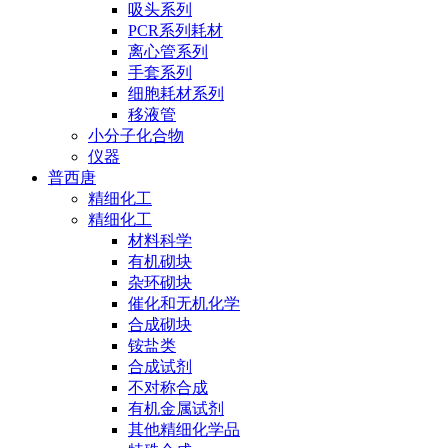
吸头系列
PCR系列耗材
离心管系列
手套系列
细胞耗材系列
移液管
小分子化合物
仪器
普西唐
精细化工
精细化工
材料科学
有机砌块
杂环砌块
催化和无机化学
合成砌块
铵盐类
合成试剂
不对称合成
有机金属试剂
其他精细化学品