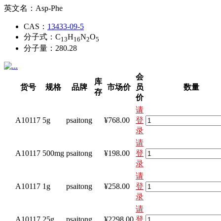
英文名：
Asp-Phe
CAS：
13433-09-5
分子式：
C
H
N
O
13
16
2
5
分子量：
280.28
会
库
货号
规格
品牌
市场价
员
数量
存
价
请
A10117
5g
psaitong
¥768.00
登
录
请
A10117
500mg
psaitong
¥198.00
登
录
请
A10117
1g
psaitong
¥258.00
登
录
请
A10117
25g
psaitong
¥2298.00
登