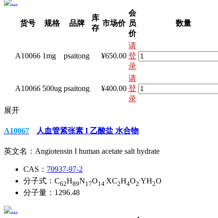
会
库
货号
规格
品牌
市场价
员
数量
存
价
请
A10066
1mg
psaitong
¥650.00
登
录
请
A10066
500ug
psaitong
¥400.00
登
录
展开
A10067
人血管紧张素 I 乙酸盐 水合物
英文名：
Angiotensin I human acetate salt hydrate
CAS：
70937-97-2
.
.
分子式：
C
H
N
O
XC
H
O
YH
O
62
89
17
14
2
4
2
2
分子量：
1296.48