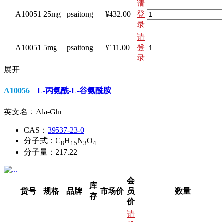
请
A10051
25mg
psaitong
¥432.00
登
录
请
A10051
5mg
psaitong
¥111.00
登
录
展开
A10056
L-丙氨酰-L-谷氨酰胺
英文名：
Ala-Gln
CAS：
39537-23-0
分子式：
C
H
N
O
8
15
3
4
分子量：
217.22
会
库
货号
规格
品牌
市场价
员
数量
存
价
请