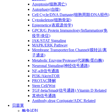
Apoptosis(细胞凋亡)
Autophagy(自噬)
Cell Cycle/DNA Damage(细胞周期/DNA损伤)
Cytoskeleton(细胞骨架)
Epigenetics(表观遗传学)
GPCR/G Protein Immunology/Inflammation(免
疫学/炎症)
JAK/STAT Signaling
MAPK/ERK Pathway
Membrane Transporter/Ion Channel(膜转运/离
子通道)
Metabolic Enzyme/Protease(代谢酶/蛋白酶)
Neuronal Signaling(神经信号通路)
NF-κB信号通路
PI3K/Akt/mTOR
PROTAC降解
Stem Cell/Wnt
TGF-beta/Smad(信号通路) Vitamin D Related
其他信号通路
Antibody-drug Conjugate/ADC Related
贝茵莱
酶免试剂