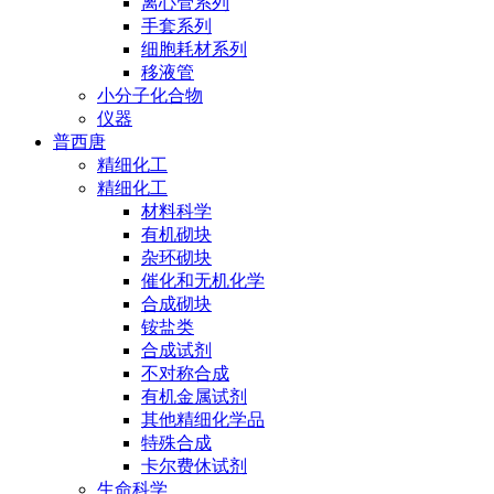
离心管系列
手套系列
细胞耗材系列
移液管
小分子化合物
仪器
普西唐
精细化工
精细化工
材料科学
有机砌块
杂环砌块
催化和无机化学
合成砌块
铵盐类
合成试剂
不对称合成
有机金属试剂
其他精细化学品
特殊合成
卡尔费休试剂
生命科学