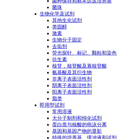
菌种保存和标本运送培养基
菌珠
生物化学及试剂
其他生化试剂
类固醇
激素
生物分子固定
去垢剂
荧光探针、标记、颗粒和染色
抗生素
核苷，核苷酸及寡核苷酸
氨基酸及其衍生物
非离子表面活性剂
阴离子表面活性剂
阳离子表面活性剂
脂类
即用型试剂
常用溶液
大分子制剂和纯化试剂
蛋白质与核酸的电泳分离
基因和基因产物的显影
特殊的培养基、缓冲液和试剂