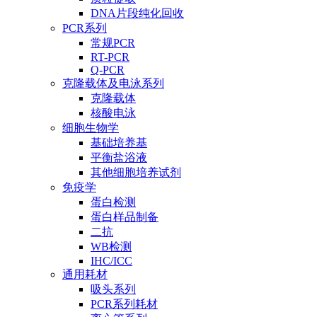
DNA片段纯化回收
PCR系列
常规PCR
RT-PCR
Q-PCR
克隆载体及电泳系列
克隆载体
核酸电泳
细胞生物学
基础培养基
平衡盐浴液
其他细胞培养试剂
免疫学
蛋白检测
蛋白样品制备
二抗
WB检测
IHC/ICC
通用耗材
吸头系列
PCR系列耗材