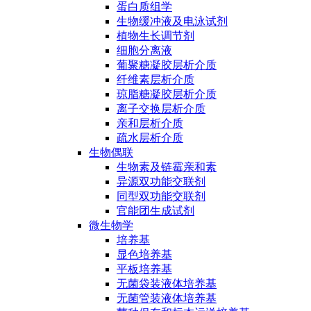
蛋白质组学
生物缓冲液及电泳试剂
植物生长调节剂
细胞分离液
葡聚糖凝胶层析介质
纤维素层析介质
琼脂糖凝胶层析介质
离子交换层析介质
亲和层析介质
疏水层析介质
生物偶联
生物素及链霉亲和素
异源双功能交联剂
同型双功能交联剂
官能团生成试剂
微生物学
培养基
显色培养基
平板培养基
无菌袋装液体培养基
无菌管装液体培养基