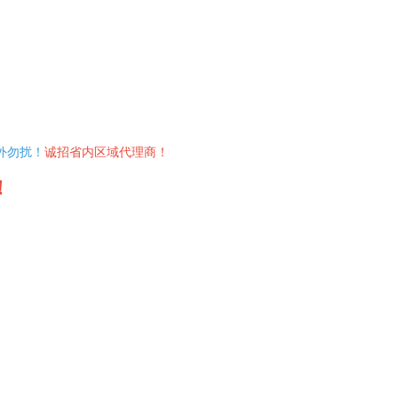
外勿扰！
诚招省内区域代理商！
！