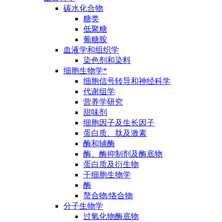
碳水化合物
糖类
低聚糖
葡糖胺
血液学和组织学
染色剂和染料
细胞生物学*
细胞信号转导和神经科学
代谢组学
营养学研究
甜味剂
细胞因子及生长因子
蛋白质、肽及激素
酶和辅酶
酶、酶抑制剂及酶底物
蛋白质及衍生物
干细胞生物学
酶
螯合物/络合物
分子生物学
过氧化物酶底物