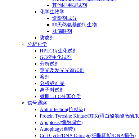
其他即用型试剂
化学生物学
造影剂成分
非天然氨基酸衍生物
肽偶联剂
防腐剂
分析化学
HPLC衍生化试剂
GC衍生化试剂
分析试剂
荧光及发光光谱试剂
溶剂
分析标准品
离子对试剂
树脂与LC分离介质
信号通路
Anti-infection(抗感染)
Protein Tyrosine Kinase/RTK(蛋白酪氨酸激酶/
Apoptosis(细胞凋亡)
Autophagy(自噬)
Cell Cycle/DNA Damage(细胞周期/DNA损伤)