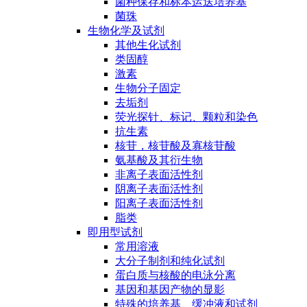
菌种保存和标本运送培养基
菌珠
生物化学及试剂
其他生化试剂
类固醇
激素
生物分子固定
去垢剂
荧光探针、标记、颗粒和染色
抗生素
核苷，核苷酸及寡核苷酸
氨基酸及其衍生物
非离子表面活性剂
阴离子表面活性剂
阳离子表面活性剂
脂类
即用型试剂
常用溶液
大分子制剂和纯化试剂
蛋白质与核酸的电泳分离
基因和基因产物的显影
特殊的培养基、缓冲液和试剂