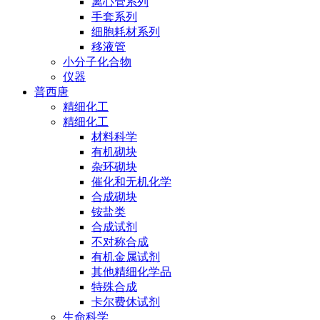
离心管系列
手套系列
细胞耗材系列
移液管
小分子化合物
仪器
普西唐
精细化工
精细化工
材料科学
有机砌块
杂环砌块
催化和无机化学
合成砌块
铵盐类
合成试剂
不对称合成
有机金属试剂
其他精细化学品
特殊合成
卡尔费休试剂
生命科学