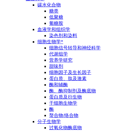
碳水化合物
糖类
低聚糖
葡糖胺
血液学和组织学
染色剂和染料
细胞生物学*
细胞信号转导和神经科学
代谢组学
营养学研究
甜味剂
细胞因子及生长因子
蛋白质、肽及激素
酶和辅酶
酶、酶抑制剂及酶底物
蛋白质及衍生物
干细胞生物学
酶
螯合物/络合物
分子生物学
过氧化物酶底物