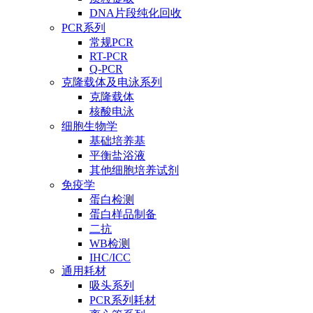
DNA片段纯化回收
PCR系列
常规PCR
RT-PCR
Q-PCR
克隆载体及电泳系列
克隆载体
核酸电泳
细胞生物学
基础培养基
平衡盐浴液
其他细胞培养试剂
免疫学
蛋白检测
蛋白样品制备
二抗
WB检测
IHC/ICC
通用耗材
吸头系列
PCR系列耗材