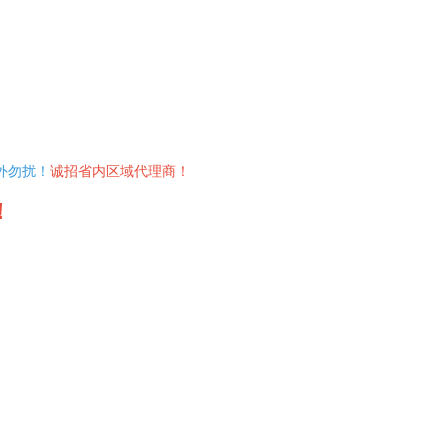
外勿扰！
诚招省内区域代理商！
！