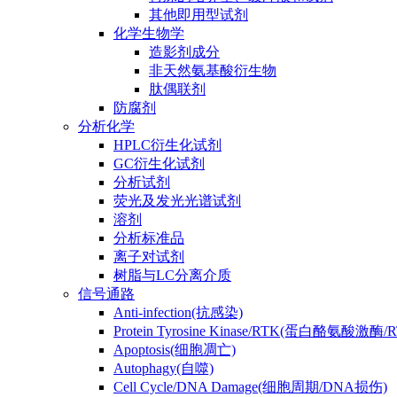
其他即用型试剂
化学生物学
造影剂成分
非天然氨基酸衍生物
肽偶联剂
防腐剂
分析化学
HPLC衍生化试剂
GC衍生化试剂
分析试剂
荧光及发光光谱试剂
溶剂
分析标准品
离子对试剂
树脂与LC分离介质
信号通路
Anti-infection(抗感染)
Protein Tyrosine Kinase/RTK(蛋白酪氨酸激酶/
Apoptosis(细胞凋亡)
Autophagy(自噬)
Cell Cycle/DNA Damage(细胞周期/DNA损伤)