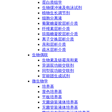
蛋白质组学
生物缓冲液及电泳试剂
植物生长调节剂
细胞分离液
葡聚糖凝胶层析介质
纤维素层析介质
琼脂糖凝胶层析介质
离子交换层析介质
亲和层析介质
疏水层析介质
生物偶联
生物素及链霉亲和素
异源双功能交联剂
同型双功能交联剂
官能团生成试剂
微生物学
培养基
显色培养基
平板培养基
无菌袋装液体培养基
无菌管装液体培养基