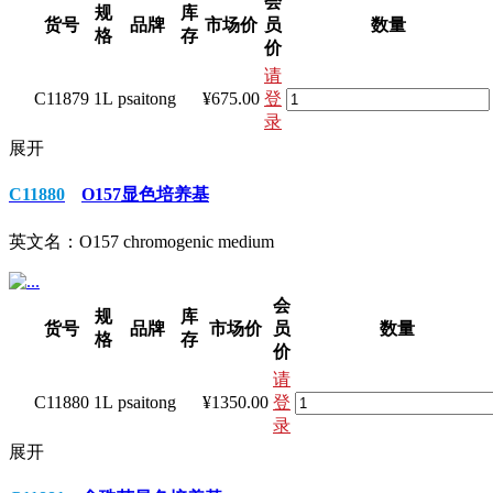
会
规
库
货号
品牌
市场价
员
数量
格
存
价
请
C11879
1L
psaitong
¥675.00
登
录
展开
C11880
O157显色培养基
英文名：
O157 chromogenic medium
会
规
库
货号
品牌
市场价
员
数量
格
存
价
请
C11880
1L
psaitong
¥1350.00
登
录
展开