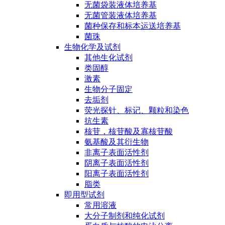
无菌袋装液体培养基
无菌管装液体培养基
菌种保存和标本运送培养基
菌珠
生物化学及试剂
其他生化试剂
类固醇
激素
生物分子固定
去垢剂
荧光探针、标记、颗粒和染色
抗生素
核苷，核苷酸及寡核苷酸
氨基酸及其衍生物
非离子表面活性剂
阴离子表面活性剂
阳离子表面活性剂
脂类
即用型试剂
常用溶液
大分子制剂和纯化试剂