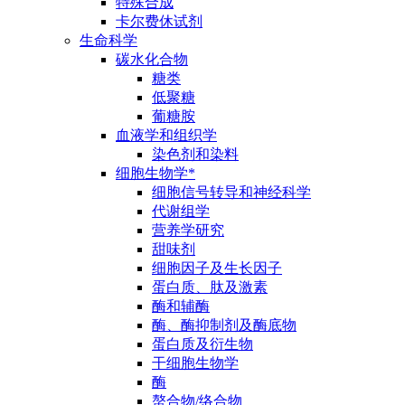
特殊合成
卡尔费休试剂
生命科学
碳水化合物
糖类
低聚糖
葡糖胺
血液学和组织学
染色剂和染料
细胞生物学*
细胞信号转导和神经科学
代谢组学
营养学研究
甜味剂
细胞因子及生长因子
蛋白质、肽及激素
酶和辅酶
酶、酶抑制剂及酶底物
蛋白质及衍生物
干细胞生物学
酶
螯合物/络合物