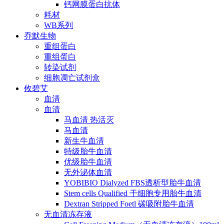
钙网膜蛋白抗体
耗材
WB系列
乔默生物
重组蛋白
重组蛋白
转染试剂
细胞凋亡试剂盒
攸碧艾
血清
血清
马血清 热活灭
马血清
新生牛血清
特级胎牛血清
优级胎牛血清
无外泌体血清
YOBIBIO Dialyzed FBS透析型胎牛血清
Stem cells Qualified 干细胞专用胎牛血清
Dextran Stripped Foetl 碳吸附胎牛血清
无血清冻存液