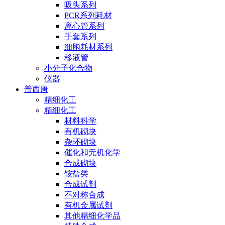
吸头系列
PCR系列耗材
离心管系列
手套系列
细胞耗材系列
移液管
小分子化合物
仪器
普西唐
精细化工
精细化工
材料科学
有机砌块
杂环砌块
催化和无机化学
合成砌块
铵盐类
合成试剂
不对称合成
有机金属试剂
其他精细化学品