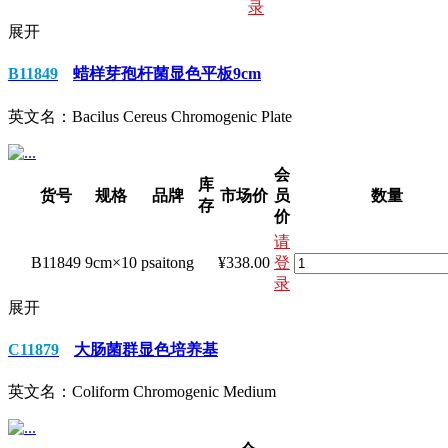
录
展开
B11849
蜡样芽孢杆菌显色平板9cm
英文名：
Bacilus Cereus Chromogenic Plate
会
库
货号
规格
品牌
市场价
员
数量
存
价
请
B11849
9cm×10
psaitong
¥338.00
登
录
展开
C11879
大肠菌群显色培养基
英文名：
Coliform Chromogenic Medium