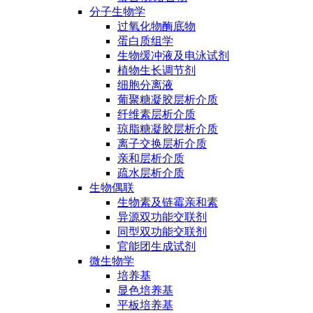
分子生物学
过氧化物酶底物
蛋白质组学
生物缓冲液及电泳试剂
植物生长调节剂
细胞分离液
葡聚糖凝胶层析介质
纤维素层析介质
琼脂糖凝胶层析介质
离子交换层析介质
亲和层析介质
疏水层析介质
生物偶联
生物素及链霉亲和素
异源双功能交联剂
同型双功能交联剂
官能团生成试剂
微生物学
培养基
显色培养基
平板培养基