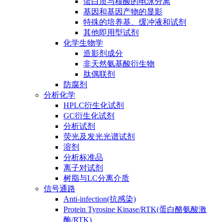
蛋白质与核酸的电泳分离
基因和基因产物的显影
特殊的培养基、缓冲液和试剂
其他即用型试剂
化学生物学
造影剂成分
非天然氨基酸衍生物
肽偶联剂
防腐剂
分析化学
HPLC衍生化试剂
GC衍生化试剂
分析试剂
荧光及发光光谱试剂
溶剂
分析标准品
离子对试剂
树脂与LC分离介质
信号通路
Anti-infection(抗感染)
Protein Tyrosine Kinase/RTK(蛋白酪氨酸激
酶/RTK)