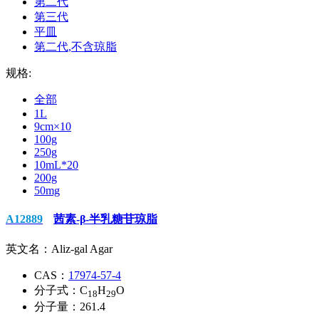
第二代
第三代
平皿
第二代,不含琼脂
规格:
全部
1L
9cm×10
100g
250g
10mL*20
200g
50mg
A12889
茜素-β-半乳糖苷琼脂
英文名：
Aliz-gal Agar
CAS：
17974-57-4
分子式：
C
H
O
18
29
分子量：
261.4