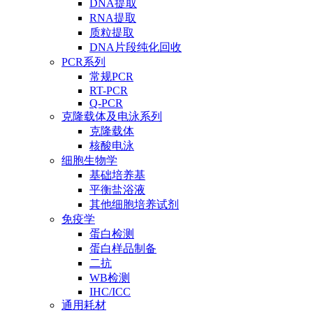
DNA提取
RNA提取
质粒提取
DNA片段纯化回收
PCR系列
常规PCR
RT-PCR
Q-PCR
克隆载体及电泳系列
克隆载体
核酸电泳
细胞生物学
基础培养基
平衡盐浴液
其他细胞培养试剂
免疫学
蛋白检测
蛋白样品制备
二抗
WB检测
IHC/ICC
通用耗材