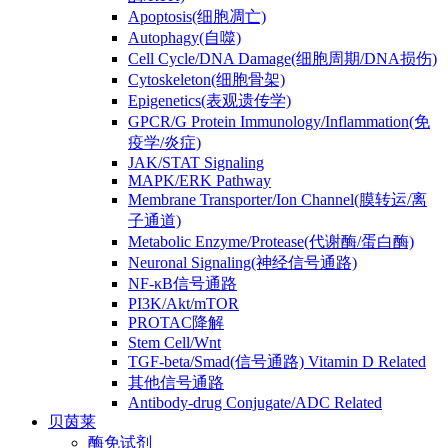
Apoptosis(细胞凋亡)
Autophagy(自噬)
Cell Cycle/DNA Damage(细胞周期/DNA损伤)
Cytoskeleton(细胞骨架)
Epigenetics(表观遗传学)
GPCR/G Protein Immunology/Inflammation(免
疫学/炎症)
JAK/STAT Signaling
MAPK/ERK Pathway
Membrane Transporter/Ion Channel(膜转运/离
子通道)
Metabolic Enzyme/Protease(代谢酶/蛋白酶)
Neuronal Signaling(神经信号通路)
NF-κB信号通路
PI3K/Akt/mTOR
PROTAC降解
Stem Cell/Wnt
TGF-beta/Smad(信号通路) Vitamin D Related
其他信号通路
Antibody-drug Conjugate/ADC Related
贝茵莱
酶免试剂