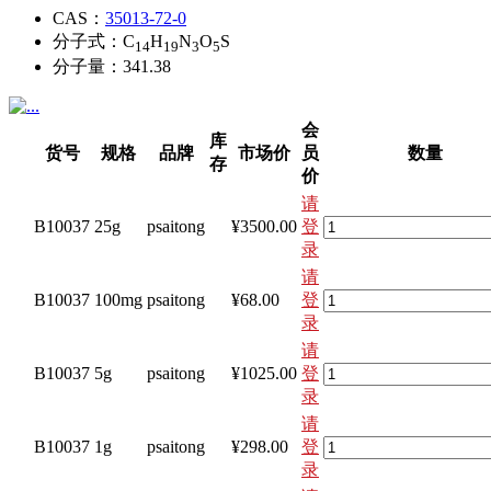
CAS：
35013-72-0
分子式：
C
H
N
O
S
14
19
3
5
分子量：
341.38
会
库
货号
规格
品牌
市场价
员
数量
存
价
请
B10037
25g
psaitong
¥3500.00
登
录
请
B10037
100mg
psaitong
¥68.00
登
录
请
B10037
5g
psaitong
¥1025.00
登
录
请
B10037
1g
psaitong
¥298.00
登
录