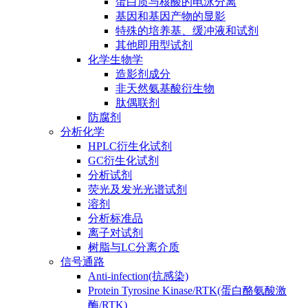
蛋白质与核酸的电泳分离
基因和基因产物的显影
特殊的培养基、缓冲液和试剂
其他即用型试剂
化学生物学
造影剂成分
非天然氨基酸衍生物
肽偶联剂
防腐剂
分析化学
HPLC衍生化试剂
GC衍生化试剂
分析试剂
荧光及发光光谱试剂
溶剂
分析标准品
离子对试剂
树脂与LC分离介质
信号通路
Anti-infection(抗感染)
Protein Tyrosine Kinase/RTK(蛋白酪氨酸激
酶/RTK)