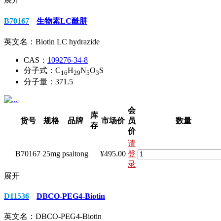
B70167
生物素LC酰肼
英文名：
Biotin LC hydrazide
CAS：
109276-34-8
分子式：
C
H
N
O
S
16
29
5
3
分子量：
371.5
会
库
货号
规格
品牌
市场价
员
数量
存
价
请
B70167
25mg
psaitong
¥495.00
登
录
展开
D11536
DBCO-PEG4-Biotin
英文名：
DBCO-PEG4-Biotin