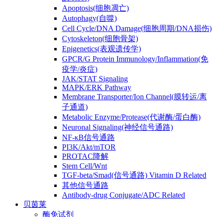
Apoptosis(细胞凋亡)
Autophagy(自噬)
Cell Cycle/DNA Damage(细胞周期/DNA损伤)
Cytoskeleton(细胞骨架)
Epigenetics(表观遗传学)
GPCR/G Protein Immunology/Inflammation(免
疫学/炎症)
JAK/STAT Signaling
MAPK/ERK Pathway
Membrane Transporter/Ion Channel(膜转运/离
子通道)
Metabolic Enzyme/Protease(代谢酶/蛋白酶)
Neuronal Signaling(神经信号通路)
NF-κB信号通路
PI3K/Akt/mTOR
PROTAC降解
Stem Cell/Wnt
TGF-beta/Smad(信号通路) Vitamin D Related
其他信号通路
Antibody-drug Conjugate/ADC Related
贝茵莱
酶免试剂