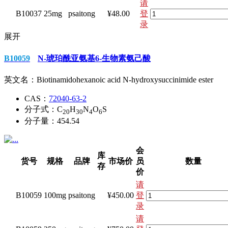
请
B10037
25mg
psaitong
¥48.00
登
录
展开
B10059
N-琥珀酰亚氨基6-生物素氨己酸
英文名：
Biotinamidohexanoic acid N-hydroxysuccinimide ester
CAS：
72040-63-2
分子式：
C
H
N
O
S
20
30
4
6
分子量：
454.54
会
库
货号
规格
品牌
市场价
员
数量
存
价
请
B10059
100mg
psaitong
¥450.00
登
录
请