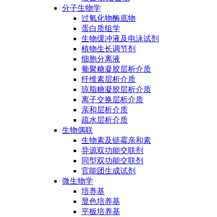
分子生物学
过氧化物酶底物
蛋白质组学
生物缓冲液及电泳试剂
植物生长调节剂
细胞分离液
葡聚糖凝胶层析介质
纤维素层析介质
琼脂糖凝胶层析介质
离子交换层析介质
亲和层析介质
疏水层析介质
生物偶联
生物素及链霉亲和素
异源双功能交联剂
同型双功能交联剂
官能团生成试剂
微生物学
培养基
显色培养基
平板培养基