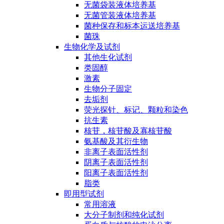
无菌袋装液体培养基
无菌管装液体培养基
菌种保存和标本运送培养基
菌珠
生物化学及试剂
其他生化试剂
类固醇
激素
生物分子固定
去垢剂
荧光探针、标记、颗粒和染色
抗生素
核苷，核苷酸及寡核苷酸
氨基酸及其衍生物
非离子表面活性剂
阴离子表面活性剂
阳离子表面活性剂
脂类
即用型试剂
常用溶液
大分子制剂和纯化试剂