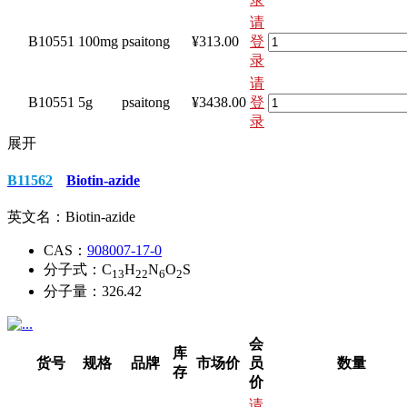
请
B10551
100mg
psaitong
¥313.00
登
录
请
B10551
5g
psaitong
¥3438.00
登
录
展开
B11562
Biotin-azide
英文名：
Biotin-azide
CAS：
908007-17-0
分子式：
C
H
N
O
S
13
22
6
2
分子量：
326.42
会
库
货号
规格
品牌
市场价
员
数量
存
价
请