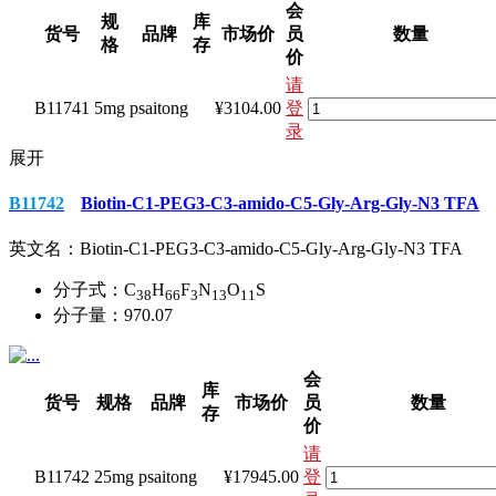
会
规
库
货号
品牌
市场价
员
数量
格
存
价
请
B11741
5mg
psaitong
¥3104.00
登
录
展开
B11742
Biotin-C1-PEG3-C3-amido-C5-Gly-Arg-Gly-N3 TFA
英文名：
Biotin-C1-PEG3-C3-amido-C5-Gly-Arg-Gly-N3 TFA
分子式：
C
H
F
N
O
S
38
66
3
13
11
分子量：
970.07
会
库
货号
规格
品牌
市场价
员
数量
存
价
请
B11742
25mg
psaitong
¥17945.00
登