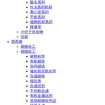
吸头系列
PCR系列耗材
离心管系列
手套系列
细胞耗材系列
移液管
小分子化合物
仪器
普西唐
精细化工
精细化工
材料科学
有机砌块
杂环砌块
催化和无机化学
合成砌块
铵盐类
合成试剂
不对称合成
有机金属试剂
其他精细化学品