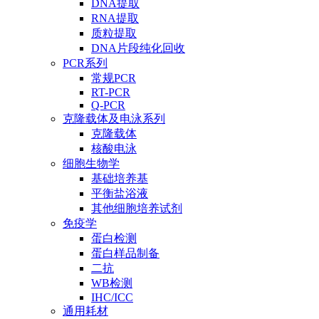
DNA提取
RNA提取
质粒提取
DNA片段纯化回收
PCR系列
常规PCR
RT-PCR
Q-PCR
克隆载体及电泳系列
克隆载体
核酸电泳
细胞生物学
基础培养基
平衡盐浴液
其他细胞培养试剂
免疫学
蛋白检测
蛋白样品制备
二抗
WB检测
IHC/ICC
通用耗材