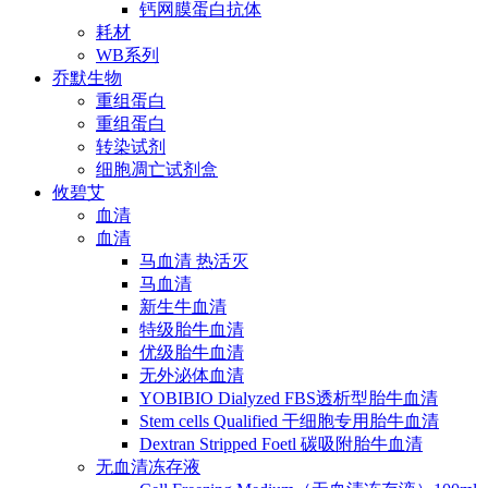
钙网膜蛋白抗体
耗材
WB系列
乔默生物
重组蛋白
重组蛋白
转染试剂
细胞凋亡试剂盒
攸碧艾
血清
血清
马血清 热活灭
马血清
新生牛血清
特级胎牛血清
优级胎牛血清
无外泌体血清
YOBIBIO Dialyzed FBS透析型胎牛血清
Stem cells Qualified 干细胞专用胎牛血清
Dextran Stripped Foetl 碳吸附胎牛血清
无血清冻存液