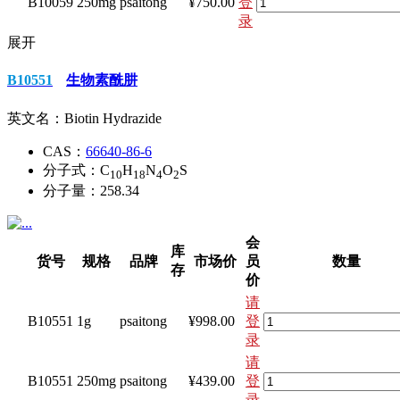
B10059
250mg
psaitong
¥750.00
登
录
展开
B10551
生物素酰肼
英文名：
Biotin Hydrazide
CAS：
66640-86-6
分子式：
C
H
N
O
S
10
18
4
2
分子量：
258.34
会
库
货号
规格
品牌
市场价
员
数量
存
价
请
B10551
1g
psaitong
¥998.00
登
录
请
B10551
250mg
psaitong
¥439.00
登
录