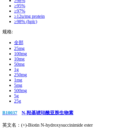
≥98%
≥95%
≥97%
≥12u/mg protein
≥98% (hplc)
规格:
全部
25mg
100mg
10mg
50mg
1g
250mg
1mg
5mg
500mg
5g
25g
B10037
N-羟基琥珀酰亚胺生物素
英文名：
(+)-Biotin N-hydroxysuccinimide ester